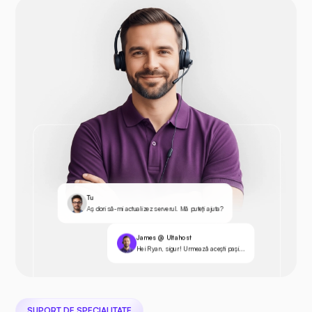
Tu
Aș dori să-mi actualizez serverul. Mă puteți ajuta?
James @ Ultahost
Hei Ryan, sigur! Urmează acești pași...
SUPORT DE SPECIALITATE