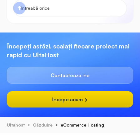
Începeți astăzi, scalați fiecare proiect mai
rapid cu UltaHost
Contacteaza-ne
Incepe acum
Ultahost
Găzduire
eCommerce Hosting