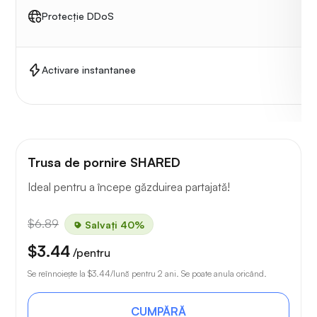
Protecție DDoS
Activare instantanee
Trusa de pornire SHARED
Ideal pentru a începe găzduirea partajată!
$6.89
Salvați 40%
$3.44
/pentru
Se reînnoiește la
$3.44
/lună pentru 2 ani. Se poate anula oricând.
CUMPĂRĂ