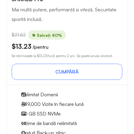
Mai multă putere, performanță și viteză. Securitate
sporită inclusă.
$21.62
Salvați 40%
$13.23
/pentru
Se reînnoiește la
$13.23
/lună pentru 2 ani. Se poate anula oricând.
CUMPĂRĂ
Nelimitat
Domenii
~49,000
Vizite în fiecare lună
110 GB
SSD NVMe
Lățime de bandă nelimitată
Gratuit
Back-up zilnic