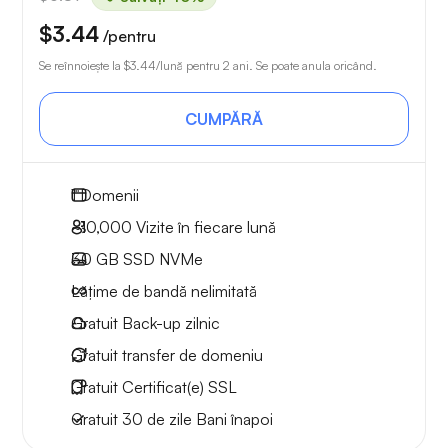
$3.44
/pentru
Se reînnoiește la
$3.44
/lună pentru 2 ani. Se poate anula oricând.
CUMPĂRĂ
1
Domenii
~10,000
Vizite în fiecare lună
30 GB
SSD NVMe
Lățime de bandă nelimitată
Gratuit
Back-up zilnic
Gratuit
transfer de domeniu
Gratuit
Certificat(e) SSL
Gratuit
30 de zile
Bani înapoi