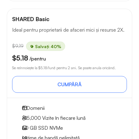
SHARED Basic
Ideal pentru proprietarii de afaceri mici și resurse 2X.
$9.19
Salvați 40%
$5.18
/pentru
Se reînnoiește la
$5.18
/lună pentru 2 ani. Se poate anula oricând.
CUMPĂRĂ
4
Domenii
~15,000
Vizite în fiecare lună
60 GB
SSD NVMe
Lățime de bandă nelimitată