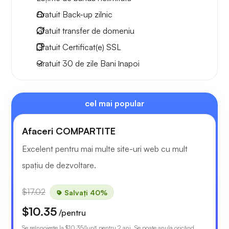
Gratuit
Back-up zilnic
Gratuit
transfer de domeniu
Gratuit
Certificat(e) SSL
Gratuit
30 de zile
Bani înapoi
cel mai popular
Afaceri COMPARTITE
Excelent pentru mai multe site-uri web cu mult
spațiu de dezvoltare.
$17.02
Salvați 40%
$10.35
/pentru
Se reînnoiește la
$10.35
/lună pentru 2 ani. Se poate anula oricând.