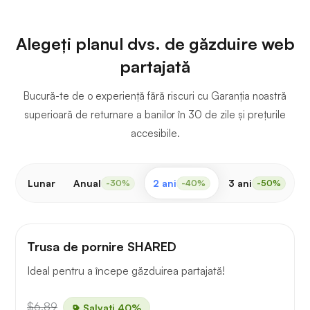
Alegeți planul dvs. de găzduire web
partajată
Bucură-te de o experiență fără riscuri cu Garanția noastră
superioară de returnare a banilor în 30 de zile și prețurile
accesibile.
Lunar
Anual
2 ani
3 ani
-30%
-40%
-50%
Trusa de pornire SHARED
Ideal pentru a începe găzduirea partajată!
$6.89
Salvați 40%