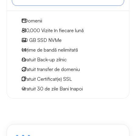
1
Domenii
~10,000
Vizite în fiecare lună
30 GB
SSD NVMe
Lățime de bandă nelimitată
Gratuit
Back-up zilnic
Gratuit
transfer de domeniu
Gratuit
Certificat(e) SSL
Gratuit
30 de zile
Bani înapoi