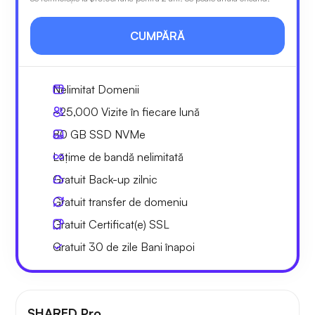
CUMPĂRĂ
Nelimitat
Domenii
~25,000
Vizite în fiecare lună
80 GB
SSD NVMe
Lățime de bandă nelimitată
Gratuit
Back-up zilnic
Gratuit
transfer de domeniu
Gratuit
Certificat(e) SSL
Gratuit
30 de zile
Bani înapoi
SHARED Pro