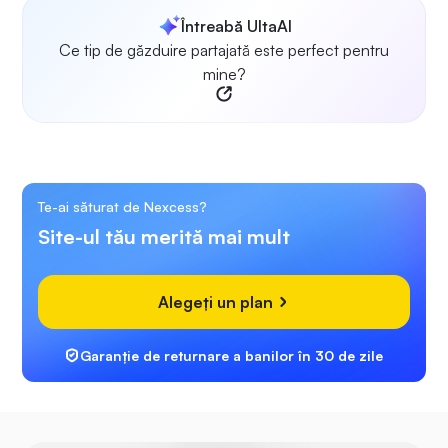
Întreabă UltaAI
Ce tip de găzduire partajată este perfect pentru
mine?
Te-ai săturat de Nexcess?
Site-ul tău merită mai mult
Alegeți un plan
Garanție de returnare a banilor în 30 de zile