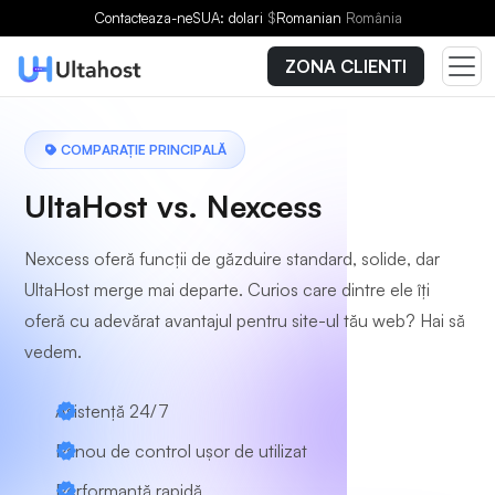
Contacteaza-ne
SUA: dolari
$
Romanian
România
ZONA CLIENTI
COMPARAȚIE PRINCIPALĂ
UltaHost vs. Nexcess
Nexcess oferă funcții de găzduire standard, solide, dar
UltaHost merge mai departe. Curios care dintre ele îți
oferă cu adevărat avantajul pentru site-ul tău web? Hai să
vedem.
Asistență 24/7
Panou de control ușor de utilizat
Performanță rapidă