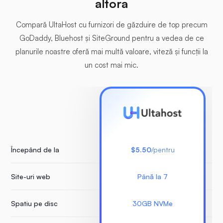
altora
Compară UltaHost cu furnizori de găzduire de top precum
GoDaddy, Bluehost și SiteGround pentru a vedea de ce
planurile noastre oferă mai multă valoare, viteză și funcții la
un cost mai mic.
Începând de la
$5.50
/pentru
Site-uri web
Până la 7
Nu
Spatiu pe disc
30GB NVMe