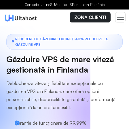
Alegeți un plan
Contacteaza-ne
SUA: dolari
$
Romanian
România
ZONA CLIENTI
REDUCERE DE GĂZDUIRE: OBȚINEȚI 40% REDUCERE LA
GĂZDUIRE VPS
Găzduire VPS de mare viteză
gestionată în Finlanda
Deblochează viteză și fiabilitate excepționale cu
găzduirea VPS din Finlanda, care oferă opțiuni
personalizabile, disponibilitate garantată și performanță
excepțională la un preț accesibil.
Garanție de funcționare de 99,99%