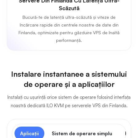
Servere Din Finlanda Cu Latență Ultra-
Scăzută
Bucură-te de latență ultra-scăzută și viteze de
încărcare rapide din centrele noastre de date din
Finlanda, optimizate pentru găzduire VPS de înaltă
performanță.
Instalare instantanee a sistemului
de operare și a aplicațiilor
Instalați cu ușurință orice sistem de operare folosind interfața
noastră dedicată ILO KVM pe serverele VPS din Finlanda.
Aplicații
Sistem de operare simplu
Panou