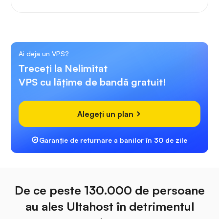
Ai deja un VPS?
Treceți la Nelimitat
VPS cu lățime de bandă gratuit!
Alegeți un plan
Garanție de returnare a banilor în 30 de zile
De ce peste 130.000 de persoane
au ales Ultahost în detrimentul