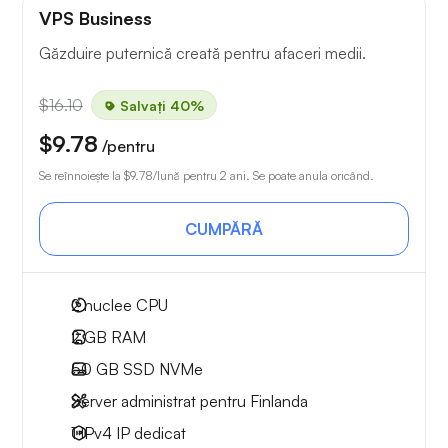
VPS Business
Găzduire puternică creată pentru afaceri medii.
$16.10
Salvați 40%
$9.78
/pentru
Se reînnoiește la
$9.78
/lună pentru 2 ani. Se poate anula oricând.
CUMPĂRĂ
2
nuclee CPU
2 GB
RAM
50 GB
SSD NVMe
Server administrat pentru Finlanda
1 IPv4
IP dedicat