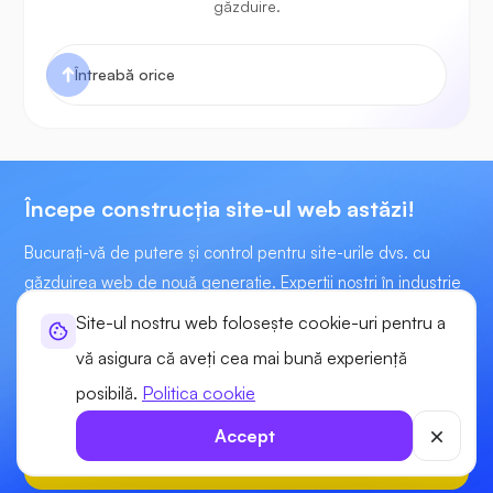
găzduire.
Începe construcţia site-ul web astăzi!
Bucurați-vă de putere și control pentru site-urile dvs. cu
găzduirea web de nouă generație. Experții noștri în industrie
sunt aici pentru a vă oferi asistență tehnică 24x7
Site-ul nostru web folosește cookie-uri pentru a
vă asigura că aveți cea mai bună experiență
Incepe la
posibilă.
Politica cookie
$5.51
/pentru
Accept
Incepe acum