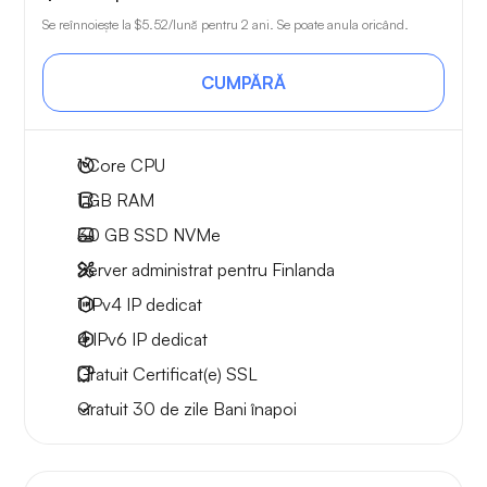
Se reînnoiește la
$5.52
/lună pentru 2 ani. Se poate anula oricând.
CUMPĂRĂ
1
Core CPU
1 GB
RAM
30 GB
SSD NVMe
Server administrat pentru Finlanda
1 IPv4
IP dedicat
4 IPv6
IP dedicat
Gratuit
Certificat(e) SSL
Gratuit
30 de zile
Bani înapoi