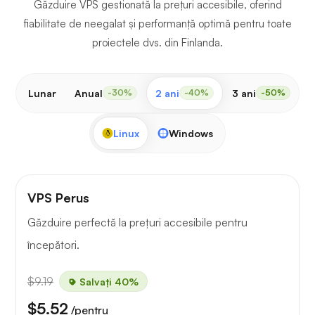
Găzduire VPS gestionată la prețuri accesibile, oferind
fiabilitate de neegalat și performanță optimă pentru toate
proiectele dvs. din Finlanda.
Lunar
Anual
2 ani
3 ani
-30%
-40%
-50%
Linux
Windows
VPS Perus
Găzduire perfectă la prețuri accesibile pentru
începători.
$9.19
Salvați 40%
$5.52
/pentru