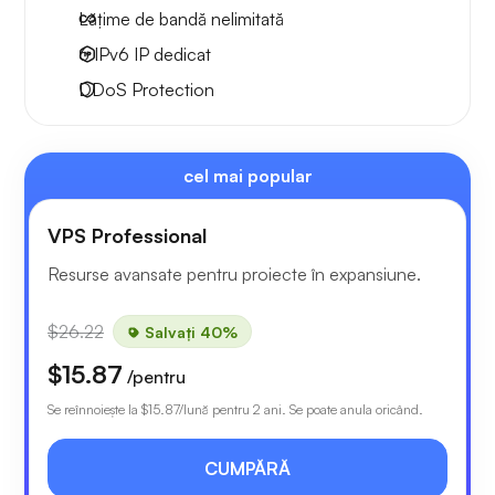
Lățime de bandă nelimitată
6 IPv6
IP dedicat
DDoS Protection
cel mai popular
VPS Professional
Resurse avansate pentru proiecte în expansiune.
$26.22
Salvați 40%
$15.87
/pentru
Se reînnoiește la
$15.87
/lună pentru 2 ani. Se poate anula oricând.
CUMPĂRĂ