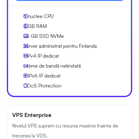
3
nuclee CPU
4 GB
RAM
75 GB
SSD NVMe
Server administrat pentru Finlanda
1 IPv4
IP dedicat
Lățime de bandă nelimitată
8 IPv6
IP dedicat
DDoS Protection
VPS Enterprise
Nivelul VPS suprem cu resurse maxime înainte de
trecerea la VDS.