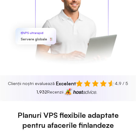
VPS ultrarapid
Servere globale
Excelent
Clienții noștri evaluează
4.9 / 5
1,932
Recenzii
Planuri VPS flexibile adaptate
pentru afacerile finlandeze