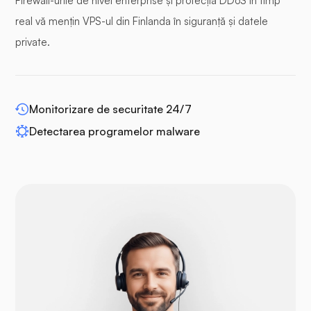
Firewall-urile de nivel enterprise și protecția DDoS în timp
Panou tampon
real vă mențin VPS-ul din Finlanda în siguranță și datele
private.
WP-extendify
Monitorizare de securitate 24/7
Detectarea programelor malware
Drupal
Opencart