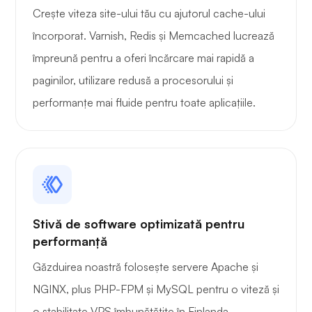
Mirare
Crește viteza site-ului tău cu ajutorul cache-ului
încorporat. Varnish, Redis și Memcached lucrează
împreună pentru a oferi încărcare mai rapidă a
paginilor, utilizare redusă a procesorului și
performanțe mai fluide pentru toate aplicațiile.
Playtube
Portainer
Stivă de software optimizată pentru
performanță
Găzduirea noastră folosește servere Apache și
NGINX, plus PHP-FPM și MySQL pentru o viteză și
Grafana
o stabilitate VPS îmbunătățite în Finlanda.