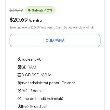
$34.49
Salvați 40%
$20.69
/pentru
Se reînnoiește la
$20.69
/lună pentru 2 ani. Se poate anula oricând.
CUMPĂRĂ
4
nuclee CPU
6 GB
RAM
100 GB
SSD NVMe
Server administrat pentru Finlanda
1 IPv4
IP dedicat
Lățime de bandă nelimitată
8 IPv6
IP dedicat