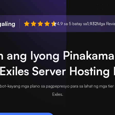
aling
4.9 sa 5 batay sa
1,932
Mga Revie
n ang Iyong Pinakama
Exiles Server Hosting
bot-kayang mga plano sa pagpepresyo para sa lahat ng mga tier
Exiles.