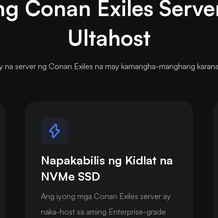
ng Conan Exiles Serve
Ultahost
uloy na server ng Conan Exiles na may kamangha-manghang karana
Napakabilis ng Kidlat na
NVMe SSD
Ang iyong mga Conan Exiles server ay
naka-host sa aming Enterprise-grade