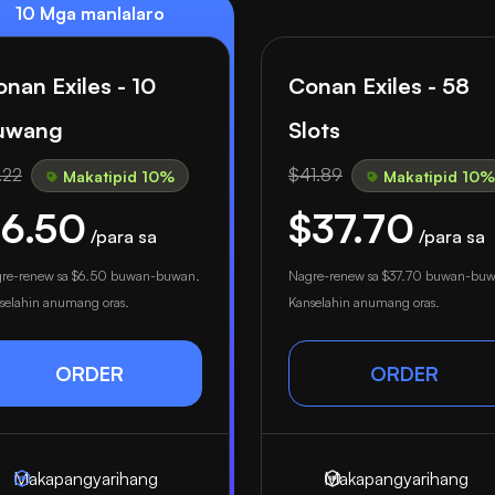
10 Mga manlalaro
nan Exiles - 10
Conan Exiles - 58
uwang
Slots
.22
$41.89
Makatipid 10%
Makatipid 10%
6.50
$37.70
/para sa
/para sa
re-renew sa
$6.50
buwan-buwan.
Nagre-renew sa
$37.70
buwan-buw
selahin anumang oras.
Kanselahin anumang oras.
ORDER
ORDER
Makapangyarihang
Makapangyarihang