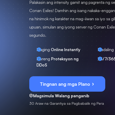
Palakasin ang intensity gamit ang pagrenta ng se
Conan Exiles! Damhin ang isang nakaka-engga
na hinimok ng karakter na mag-iiwan sa iyo sa gi
upuan. simulan ang iyong server ng Conan Exile
segundo.
Maging
Online Instantly
Madaling
Libreng
Proteksyon ng
24/7/36
DDoS
Tingnan ang mga Plano
Magsimula Walang panganib
30 Araw na Garantiya sa Pagbabalik ng Pera