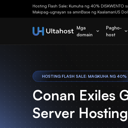
Hosting Flash Sale: Kumuha ng 40% DISKWENTO sa 
Makipag-ugnayan sa amin
Base ng Kaalaman
US Dol
Mga
Pagho-
domain
host
HOSTING FLASH SALE: MAGKUHA NG 40%
Conan Exiles
Server Hosting