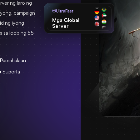
rver ng laro ng
UltraFast
nyong, campaign
Mga Global
lid ng iyong
Server
s sa loob ng 55
 Pamahalaan
5
Suporta