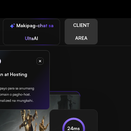
CLIENT
Makipag-chat sa
AREA
UltaAI
n at Hosting
apayo para sa anumang
omain o pagho-host.
nalized na mungkahi.
24ms