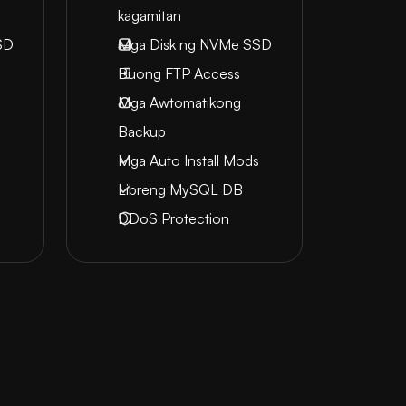
kagamitan
SD
Mga Disk ng NVMe SSD
Buong FTP Access
Mga Awtomatikong
Backup
s
Mga Auto Install Mods
Libreng MySQL DB
DDoS Protection