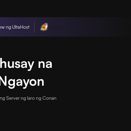
w ng UltaHost
husay na
 Ngayon
 ng Server ng laro ng Conan