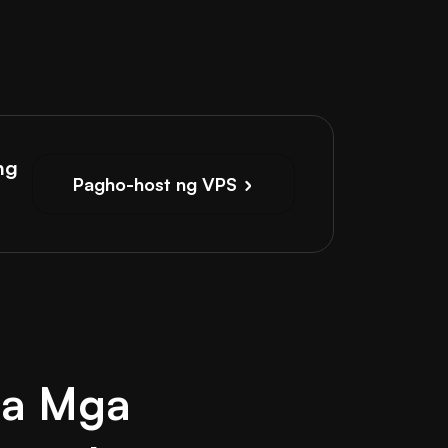
ng
Pagho-host ng VPS
na Mga