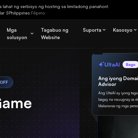
lahat ng serbisyo ng hosting sa limitadong panahon!
lar
$
Philippines
Filipino
Mga
Tagabuo ng
Suporta
Kasosyo
solusyon
Website
UltaAI
Bago
Ang iyong Domai
 OFF
Advisor
Ang UltaAI ay iyong tag
 Game
bagay na nauugnay sa d
Makaranas ng mga perso