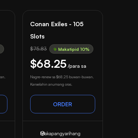
Conan Exiles - 105
Slots
$75.83
Makatipid 10%
$68.25
/para sa
an.
Nagre-renew sa
$68.25
buwan-buwan.
Kanselahin anumang oras.
ORDER
Makapangyarihang