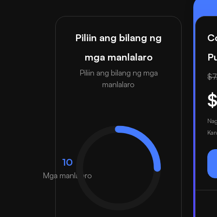
Piliin ang bilang ng
Co
mga manlalaro
P
Piliin ang bilang ng mga
$7
manlalaro
$
Nag
Kan
10
Mga manlalaro