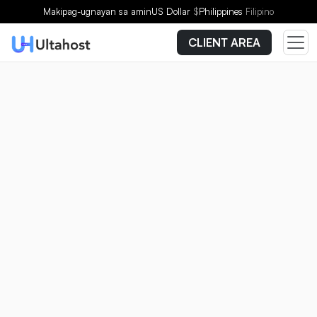
Makipag-ugnayan sa amin
US Dollar
$
Philippines
Filipino
CLIENT AREA