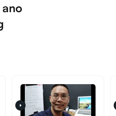
 ano
g