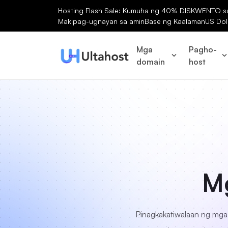
Hosting Flash Sale: Kumuha ng 40% DISKWENTO sa 
Makipag-ugnayan sa amin
Base ng Kaalaman
US Dol
Mga
Pagho-
domain
host
Mg
Pinagkakatiwalaan ng mga t