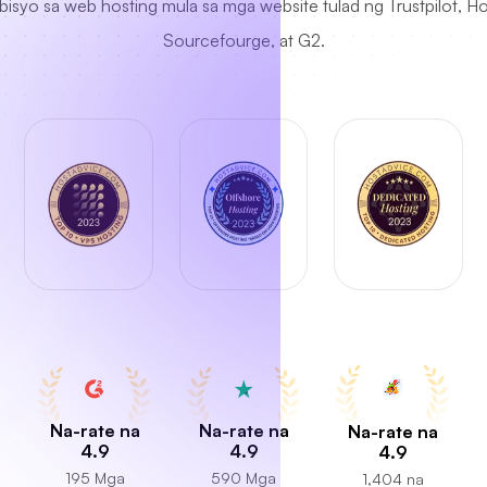
bisyo sa web hosting mula sa mga website tulad ng Trustpilot, H
Sourcefourge, at G2.
Na-rate na
Na-rate na
Na-rate na
4.9
4.9
4.9
195 Mga
590 Mga
1,404 na