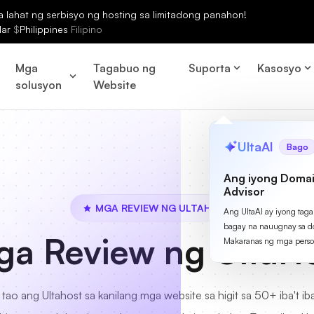
lahat ng serbisyo ng hosting sa limitadong panahon!
lar
$
Philippines
Filipino
Mga
Tagabuo ng
Suporta
Kasosyo
solusyon
Website
UltaAI
Bago
Ang iyong Domai
Advisor
MGA REVIEW NG ULTAHOST
Ang UltaAI ay iyong tag
bagay na nauugnay sa d
a Review ng UltaH
Makaranas ng mga perso
ao ang Ultahost sa kanilang mga website sa higit sa 50+ iba't ib