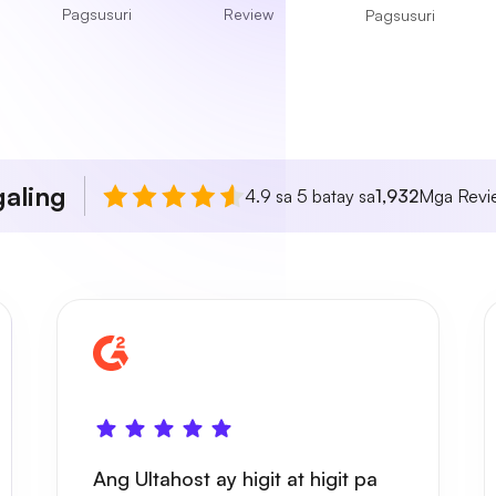
Pagsusuri
Review
Pagsusuri
aling
4.9 sa 5 batay sa
1,932
Mga Revie
Ang Ultahost ay higit at higit pa