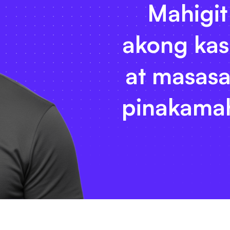
Mahigit
akong kas
at masasa
pinakamah