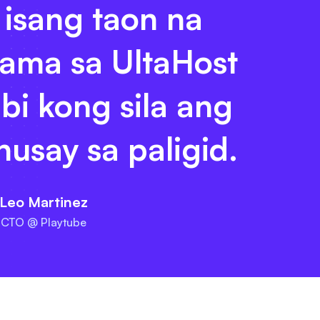
 isang taon na
ama sa UltaHost
bi kong sila ang
usay sa paligid.
Leo Martinez
CTO @ Playtube