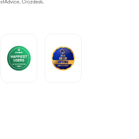
ostAdvice, Crozdesk,