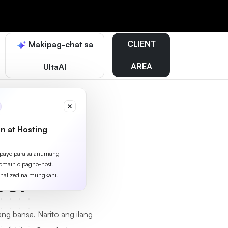
CLIENT
Makipag-chat sa
AREA
UltaAI
n at Hosting
apayo para sa anumang
omain o pagho-host.
ost
nalized na mungkahi.
ang bansa. Narito ang ilang