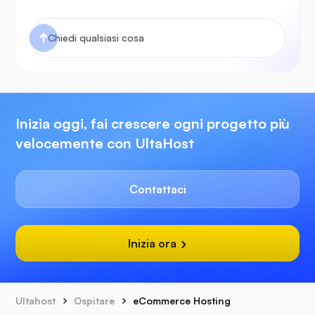
Inizia oggi, fai crescere ogni progetto più
velocemente con UltaHost
Contattaci
Inizia ora
Ultahost
Ospitare
eCommerce Hosting