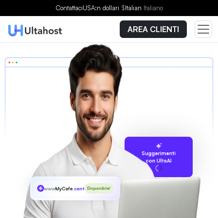
Contattaci
USA:n dollari
$
Italian
Italiano
AREA CLIENTI
Suggerimenti
con UltaAI
www
MyCafe
.center
Disponibile!