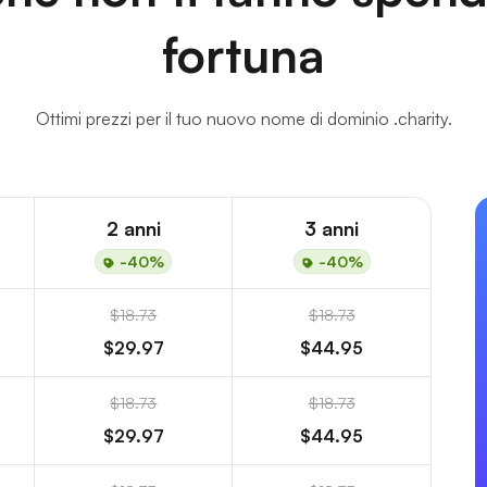
fortuna
Ottimi prezzi per il tuo nuovo nome di dominio .charity.
2 anni
3 anni
-40%
-40%
$18.73
$18.73
$29.97
$44.95
$18.73
$18.73
$29.97
$44.95