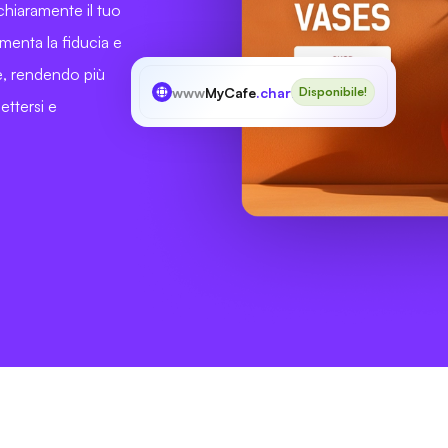
chiaramente il tuo
umenta la fiducia e
ne, rendendo più
www
MyCafe
.charity
Disponibile!
ettersi e