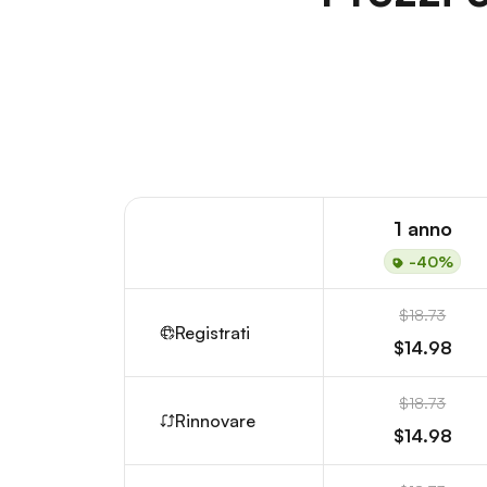
1 anno
-40%
$18.73
Registrati
$14.98
$18.73
Rinnovare
$14.98