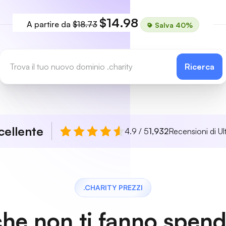
$14.98
A partire da
$18.73
Salva 40%
Ricerca
cellente
4.9 / 5
1,932
Recensioni di Ul
.CHARITY PREZZI
che non ti fanno spen