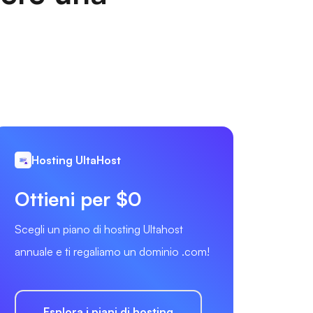
Hosting UltaHost
Ottieni per $0
Scegli un piano di hosting Ultahost
annuale e ti regaliamo un dominio .com!
Esplora i piani di hosting