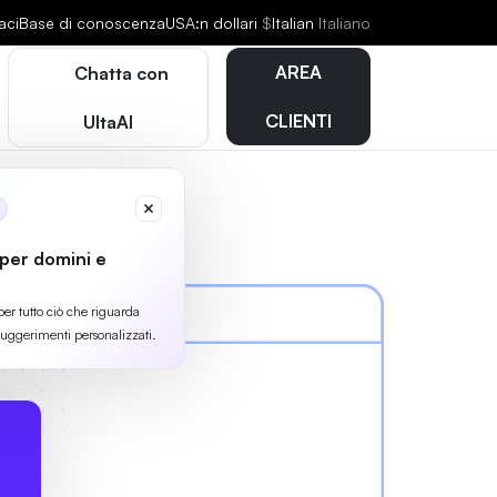
aci
Base di conoscenza
USA:n dollari
$
Italian
Italiano
AREA
Chatta con
CLIENTI
UltaAI
 per domini e
per tutto ciò che riguarda
suggerimenti personalizzati.