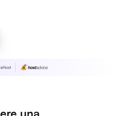
taHost
dere una