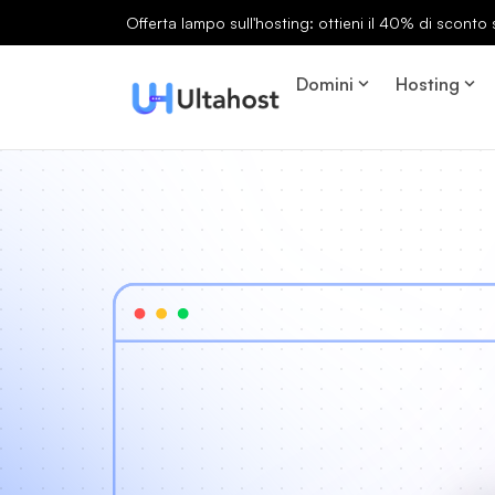
Offerta lampo sull'hosting: ottieni il 40% di sconto s
Domini
Hosting