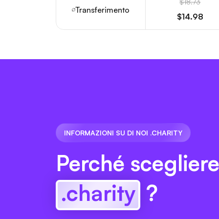
$18.73
Transferimento
$14.98
INFORMAZIONI SU DI NOI .CHARITY
Perché sceglier
.charity
?