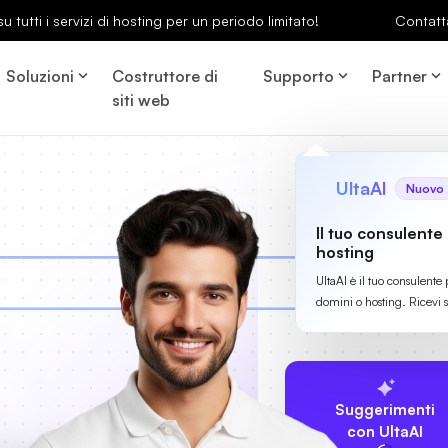
u tutti i servizi di hosting per un periodo limitato!
Contatt
Soluzioni
Costruttore di
Supporto
Partner
siti web
UltaAI
Nuovo
Il tuo consulente
hosting
UltaAI è il tuo consulente 
domini o hosting. Ricevi 
Suggerimenti
con UltaAI