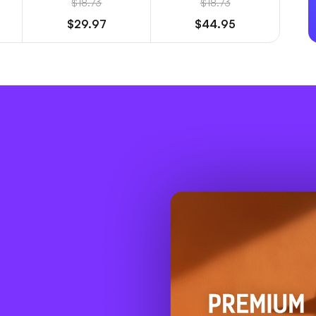
$18.73
$18.73
$29.97
$44.95
e