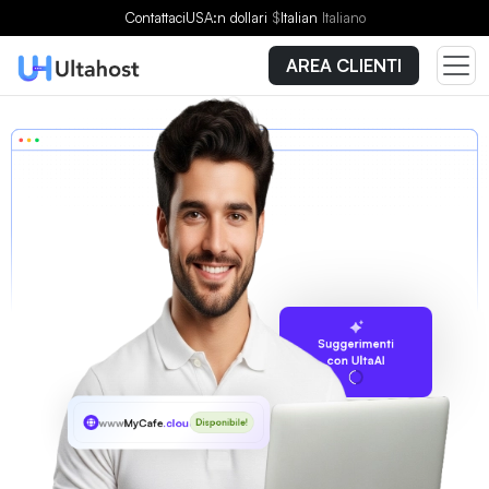
Contattaci
USA:n dollari
$
Italian
Italiano
AREA CLIENTI
Suggerimenti
con UltaAI
www
MyCafe
.cloud
Disponibile!