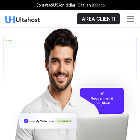
Contattaci
USA:n dollari
$
Italian
Italiano
AREA CLIENTI
Suggerimenti
con UltaAI
www
MyCafe
.courses
Disponibile!