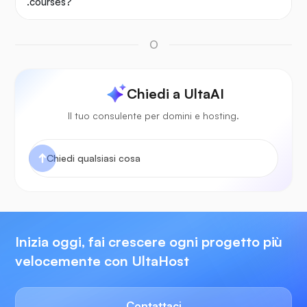
.courses?
O
Chiedi a UltaAI
Il tuo consulente per domini e hosting.
Inizia oggi, fai crescere ogni progetto più
velocemente con UltaHost
Contattaci