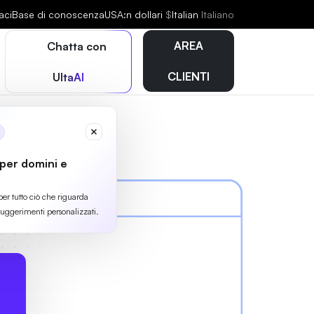
aci
Base di conoscenza
USA:n dollari
$
Italian
Italiano
AREA
Chatta con
CLIENTI
UltaAI
 per domini e
per tutto ciò che riguarda
suggerimenti personalizzati.