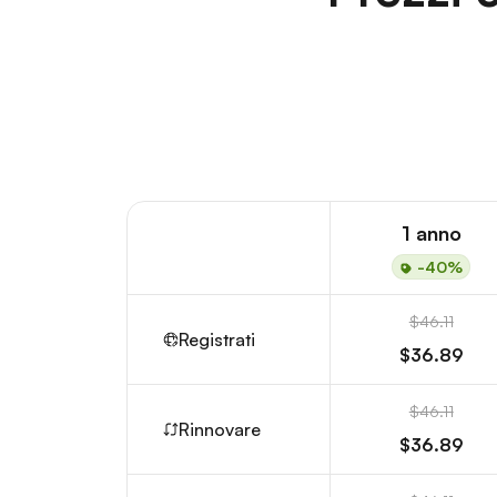
1 anno
-40%
$46.11
Registrati
$36.89
$46.11
Rinnovare
$36.89