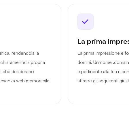
La prima impre
unica, rendendola la
La prima impressione è fo
 chiaramente la propria
domini. Un nome .domains
ati che desiderano
e pertinente alla tua nicch
presenza web memorabile
attrarre gli acquirenti giu