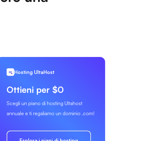
Hosting UltaHost
Ottieni per $0
Scegli un piano di hosting Ultahost
annuale e ti regaliamo un dominio .com!
Esplora i piani di hosting