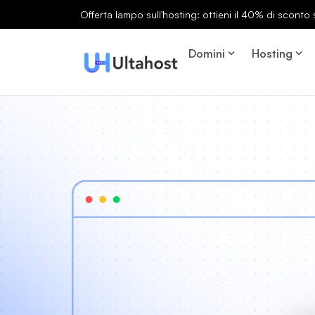
Offerta lampo sull'hosting: ottieni il 40% di sconto s
Domini
Hosting