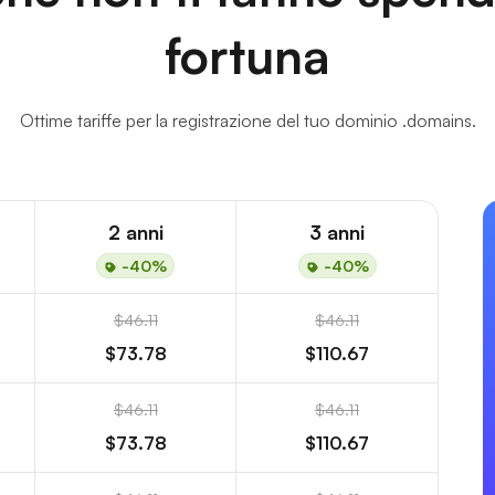
fortuna
Ottime tariffe per la registrazione del tuo dominio .domains.
2 anni
3 anni
-40%
-40%
$46.11
$46.11
$73.78
$110.67
$46.11
$46.11
$73.78
$110.67