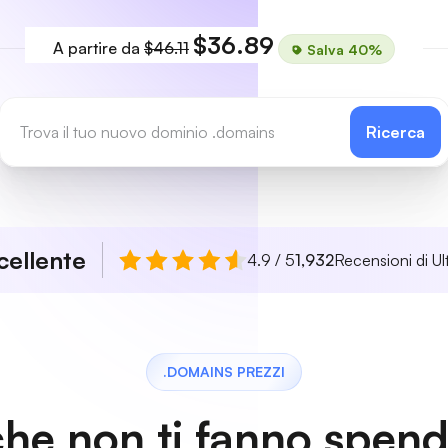
$36.89
A partire da
$46.11
Salva 40%
Ricerca
cellente
4.9 / 5
1,932
Recensioni di Ul
.DOMAINS PREZZI
che non ti fanno spen