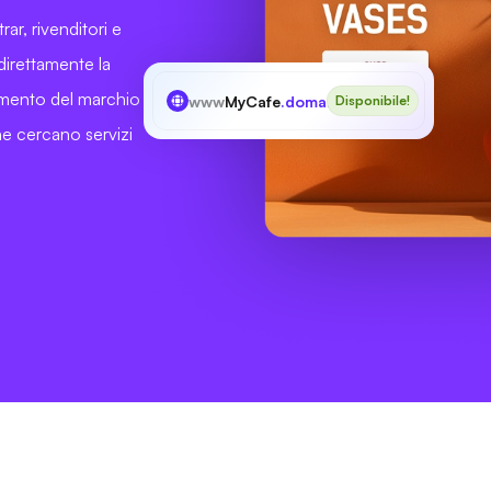
rar, rivenditori e
direttamente la
scimento del marchio
www
MyCafe
.domains
Disponibile!
 che cercano servizi