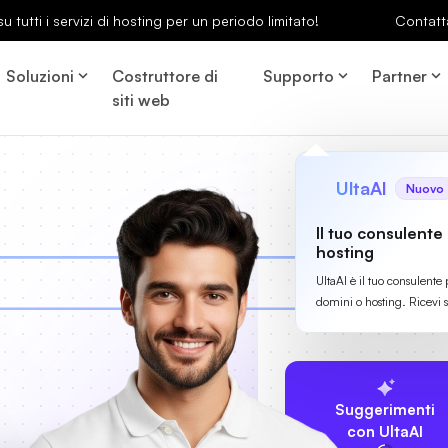
u tutti i servizi di hosting per un periodo limitato!
Contatt
Soluzioni
Costruttore di
Supporto
Partner
siti web
UltaAI
Nuovo
Il tuo consulente
hosting
UltaAI è il tuo consulente 
domini o hosting. Ricevi 
Suggerimenti
con UltaAI