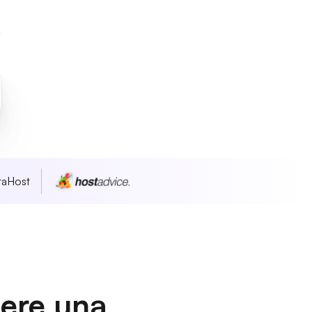
taHost
dere una