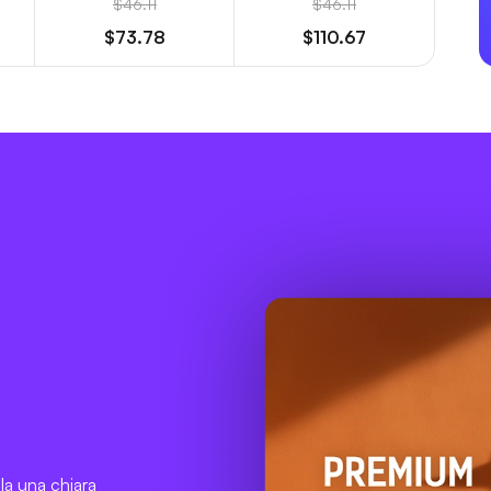
$46.11
$46.11
$73.78
$110.67
e
la una chiara