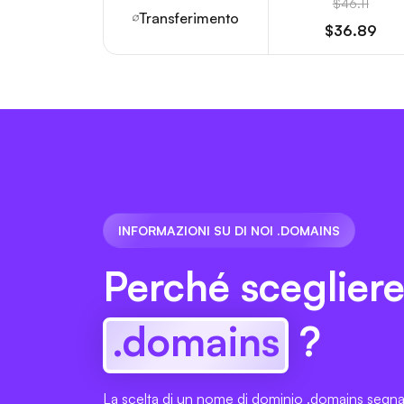
$46.11
Transferimento
$36.89
INFORMAZIONI SU DI NOI .DOMAINS
Perché sceglier
.domains
?
La scelta di un nome di dominio .domains segna