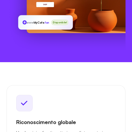
www
MyCafe
.fan
Disponibile!
Riconoscimento globale