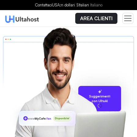
Contattaci
USA:n dollari
$
Italian
Italiano
AREA CLIENTI
Suggerimenti
con UltaAI
www
MyCafe
.fan
Disponibile!