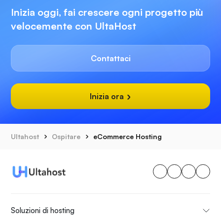
Inizia oggi, fai crescere ogni progetto più
velocemente con UltaHost
Contattaci
Inizia ora
Ultahost
Ospitare
eCommerce Hosting
Soluzioni di hosting