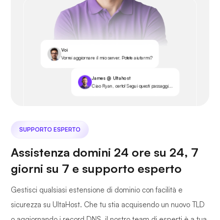
Voi
Vorrei aggiornare il mio server. Potete aiutarmi?
James @ Ultahost
Ciao Ryan, certo! Segui questi passaggi...
SUPPORTO ESPERTO
Assistenza domini 24 ore su 24, 7
giorni su 7 e supporto esperto
Gestisci qualsiasi estensione di dominio con facilità e
sicurezza su UltaHost. Che tu stia acquisendo un nuovo TLD
o aggiornando i record DNS, il nostro team di esperti è a tua