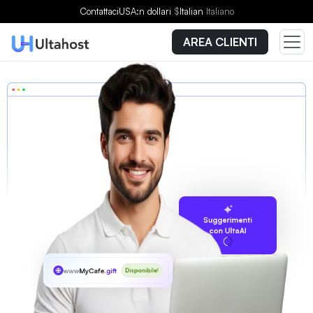
Contattaci
USA:n dollari
$
Italian
Italiano
AREA CLIENTI
Suggerimenti
con UltaAI
www
MyCafe
.gift
Disponibile!