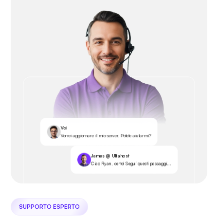
Voi
Vorrei aggiornare il mio server. Potete aiutarmi?
James @ Ultahost
Ciao Ryan, certo! Segui questi passaggi...
SUPPORTO ESPERTO