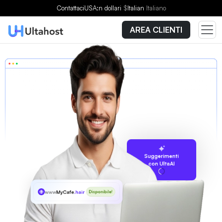
Contattaci
USA:n dollari
$
Italian
Italiano
AREA CLIENTI
Suggerimenti
con UltaAI
www
MyCafe
.hair
Disponibile!