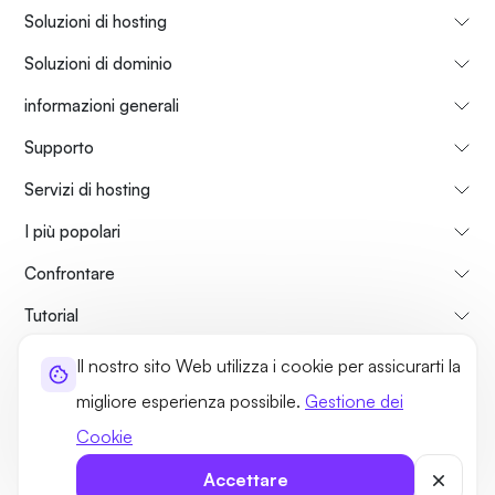
Soluzioni di hosting
Soluzioni di dominio
informazioni generali
Supporto
Servizi di hosting
I più popolari
Confrontare
Tutorial
Il nostro sito Web utilizza i cookie per assicurarti la
Su di Noi
Politica di Rimborso
Termini di utilizzo
migliore esperienza possibile.
Gestione dei
Norme sulla Privacy
Politiche legali
Mappa del sito
Cookie
©2026 UltaHost - Tutti i diritti riservati
Accettare