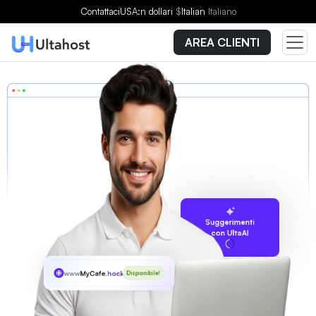
Contattaci
USA:n dollari
$
Italian
Italiano
AREA CLIENTI
Suggerimenti
con UltaAI
www
MyCafe
.hockey
Disponibile!