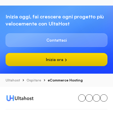
Inizia oggi, fai crescere ogni progetto più
velocemente con UltaHost
Contattaci
Inizia ora
Ultahost
Ospitare
eCommerce Hosting