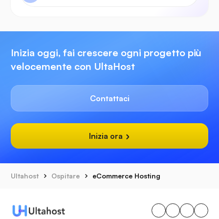
Inizia oggi, fai crescere ogni progetto più
velocemente con UltaHost
Contattaci
Inizia ora
Ultahost
Ospitare
eCommerce Hosting