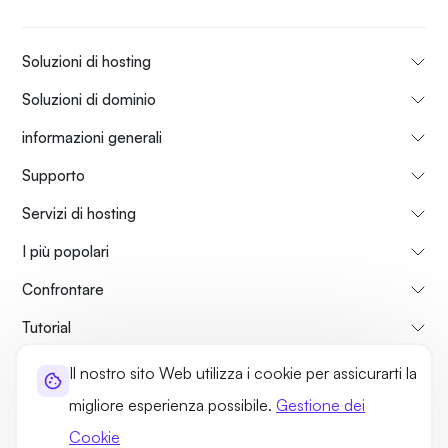
Soluzioni di hosting
Soluzioni di dominio
informazioni generali
Supporto
Servizi di hosting
I più popolari
Confrontare
Tutorial
Il nostro sito Web utilizza i cookie per assicurarti la
Su di Noi
Politica di Rimborso
Termini di utilizzo
migliore esperienza possibile.
Gestione dei
Norme sulla Privacy
Politiche legali
Mappa del sito
Cookie