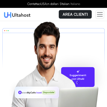
Contattaci
USA:n dollari
$
Italian
Italiano
AREA CLIENTI
Suggerimenti
con UltaAI
www
MyCafe
.hosting
Disponibile!