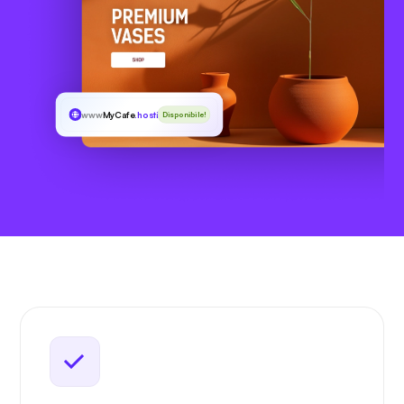
www
MyCafe
.hosting
Disponibile!