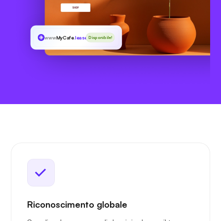
www
MyCafe
.lease
Disponibile!
Riconoscimento globale