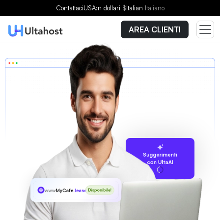
Contattaci
USA:n dollari
$
Italian
Italiano
AREA CLIENTI
Suggerimenti
con UltaAI
www
MyCafe
.lease
Disponibile!