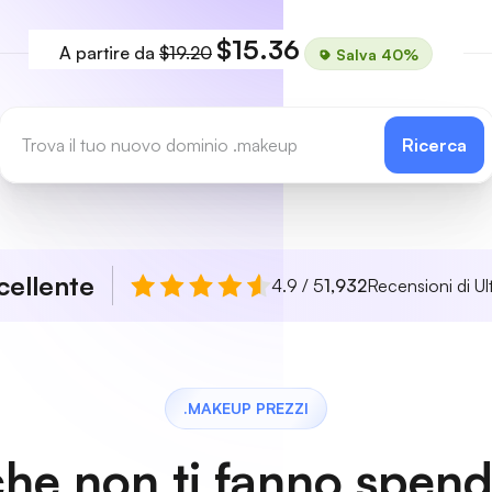
$15.36
A partire da
$19.20
Salva 40%
Ricerca
cellente
4.9 / 5
1,932
Recensioni di Ul
.MAKEUP PREZZI
che non ti fanno spen