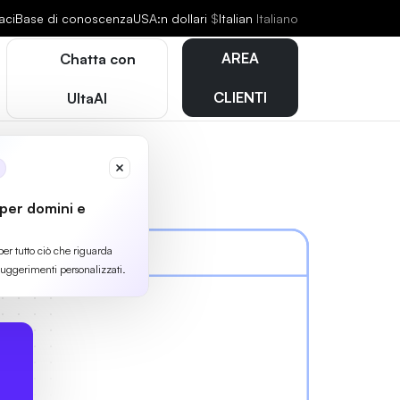
aci
Base di conoscenza
USA:n dollari
$
Italian
Italiano
AREA
Chatta con
CLIENTI
UltaAI
 per domini e
per tutto ciò che riguarda
suggerimenti personalizzati.