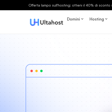
Offerta lampo sull'hosting: ottieni il 40% di sconto s
Domini
Hosting