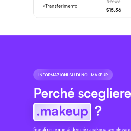
$19.20
Transferimento
$15.36
INFORMAZIONI SU DI NOI .MAKEUP
Perché sceglier
.makeup
?
Scegli un nome di dominio .makeup per elevare 