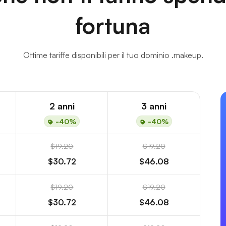
fortuna
Ottime tariffe disponibili per il tuo dominio .makeup.
2 anni
3 anni
-40%
-40%
$19.20
$19.20
$30.72
$46.08
$19.20
$19.20
$30.72
$46.08