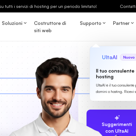
u tutti i servizi di hosting per un periodo limitato!
Contatt
Soluzioni
Costruttore di
Supporto
Partner
siti web
UltaAI
Nuovo
Il tuo consulente
hosting
UltaAI è il tuo consulente 
domini o hosting. Ricevi 
Suggerimenti
con UltaAI