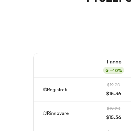
1 anno
-40%
$19.20
Registrati
$15.36
$19.20
Rinnovare
$15.36