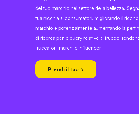
del tuo marchio nel settore della bellezza. Segn
tua nicchia ai consumatori, migliorando il ricon
marchio e potenzialmente aumentando la perti
di ricerca per le query relative al trucco, rende
truccatori, marchi e influencer.
Prendi il tuo