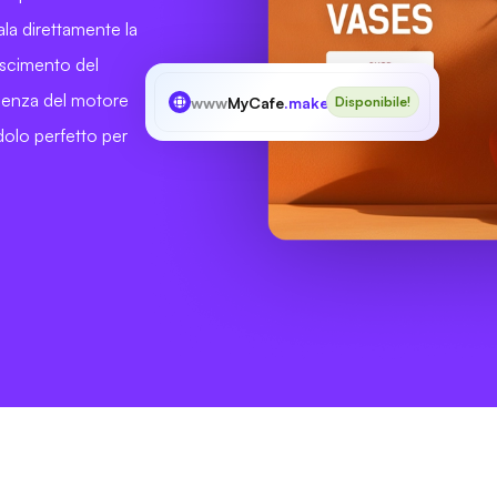
ala direttamente la
oscimento del
nenza del motore
www
MyCafe
.makeup
Disponibile!
ndolo perfetto per