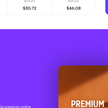
$19.20
$19.20
$30.72
$46.08
e
la presenza online