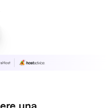
taHost
dere una