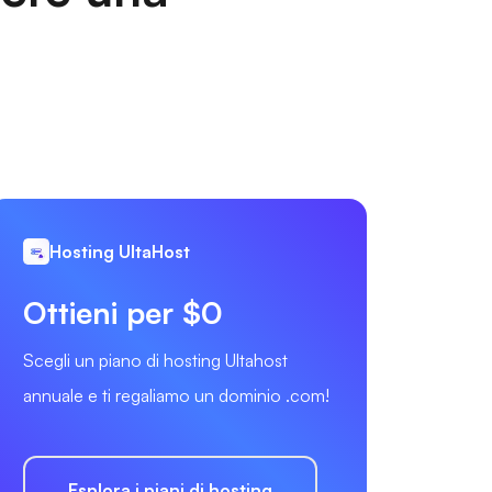
Hosting UltaHost
Ottieni per $0
Scegli un piano di hosting Ultahost
annuale e ti regaliamo un dominio .com!
Esplora i piani di hosting