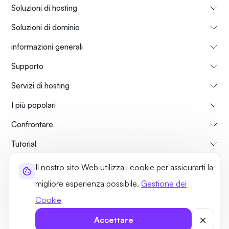
Soluzioni di hosting
Soluzioni di dominio
informazioni generali
Supporto
Servizi di hosting
I più popolari
Confrontare
Tutorial
Il nostro sito Web utilizza i cookie per assicurarti la
Su di Noi
Politica di Rimborso
Termini di utilizzo
migliore esperienza possibile.
Gestione dei
Norme sulla Privacy
Politiche legali
Mappa del sito
Cookie
©2026 UltaHost - Tutti i diritti riservati
Accettare