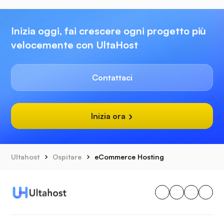
Inizia oggi, fai crescere ogni progetto più
velocemente con UltaHost
Contattaci
Inizia ora
Ultahost
Ospitare
eCommerce Hosting