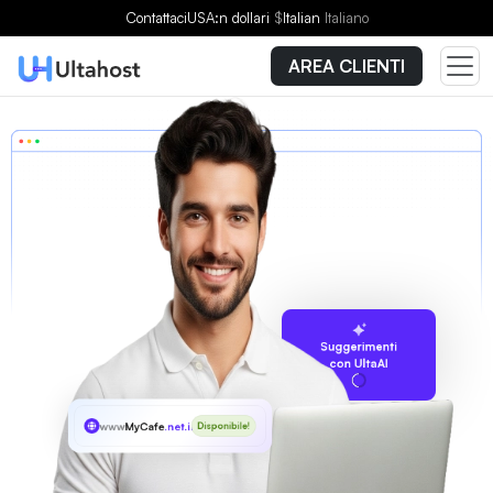
Contattaci
USA:n dollari
$
Italian
Italiano
AREA CLIENTI
Suggerimenti
con UltaAI
www
MyCafe
.net.in
Disponibile!