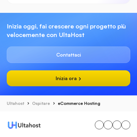
Inizia oggi, fai crescere ogni progetto più
velocemente con UltaHost
Contattaci
Inizia ora
Ultahost
Ospitare
eCommerce Hosting