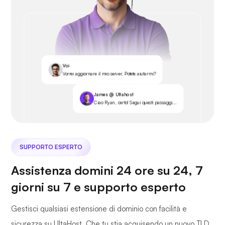
Voi
Vorrei aggiornare il mio server. Potete aiutarmi?
James @ Ultahost
Ciao Ryan, certo! Segui questi passaggi...
SUPPORTO ESPERTO
Assistenza domini 24 ore su 24, 7
giorni su 7 e supporto esperto
Gestisci qualsiasi estensione di dominio con facilità e
sicurezza su UltaHost. Che tu stia acquisendo un nuovo TLD