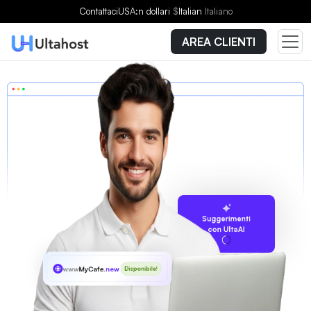
Contattaci
USA:n dollari
$
Italian
Italiano
AREA CLIENTI
Suggerimenti
con UltaAI
www
MyCafe
.new
Disponibile!