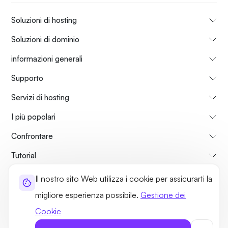
Soluzioni di hosting
Soluzioni di dominio
informazioni generali
Supporto
Servizi di hosting
I più popolari
Confrontare
Tutorial
Il nostro sito Web utilizza i cookie per assicurarti la
Su di Noi
Politica di Rimborso
Termini di utilizzo
migliore esperienza possibile.
Gestione dei
Norme sulla Privacy
Politiche legali
Mappa del sito
Cookie