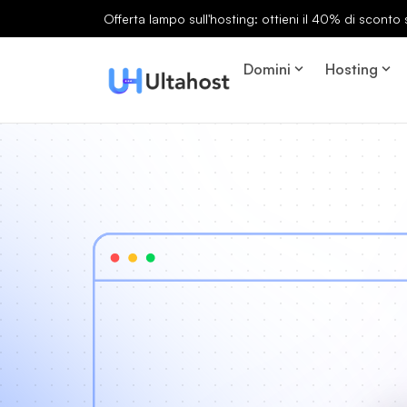
Offerta lampo sull'hosting: ottieni il 40% di sconto s
Domini
Hosting