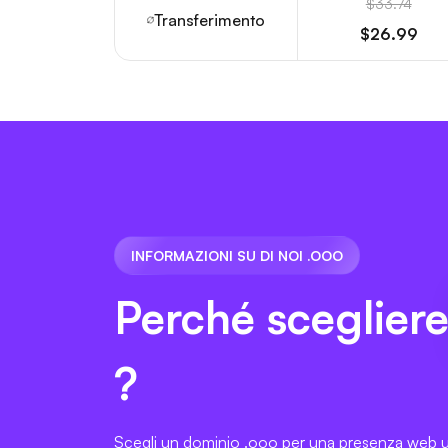
$33.74
Transferimento
$26.99
INFORMAZIONI SU DI NOI .OOO
Perché sceglier
?
Scegli un dominio .ooo per una presenza web 