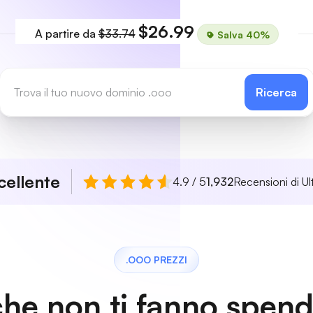
$26.99
A partire da
$33.74
Salva 40%
Ricerca
cellente
4.9 / 5
1,932
Recensioni di Ul
.OOO PREZZI
che non ti fanno spen