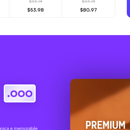
$33.74
$33.74
$53.98
$80.97
e
.ooo
unica e memorabile