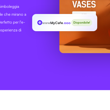
simboleggia
ende che mirano a
erfetto per l'e-
www
MyCafe
.ooo
Disponibile!
sperienza di