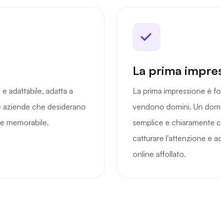
La prima impre
e adattabile, adatta a
La prima impressione è f
le aziende che desiderano
vendono domini. Un domin
a e memorabile.
semplice e chiaramente col
catturare l'attenzione e ad
online affollato.