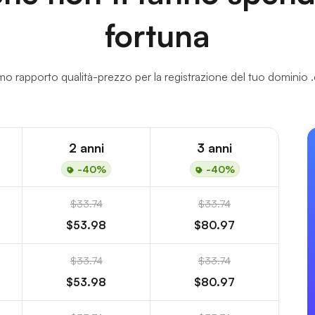
fortuna
mo rapporto qualità-prezzo per la registrazione del tuo dominio 
2 anni
3 anni
-40%
-40%
$33.74
$33.74
$53.98
$80.97
$33.74
$33.74
$53.98
$80.97