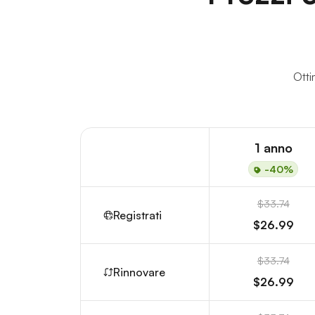
Otti
1 anno
-40%
$33.74
Registrati
$26.99
$33.74
Rinnovare
$26.99