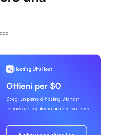
.ooo.
Hosting UltaHost
Ottieni per $0
Scegli un piano di hosting Ultahost
annuale e ti regaliamo un dominio .com!
Esplora i piani di hosting