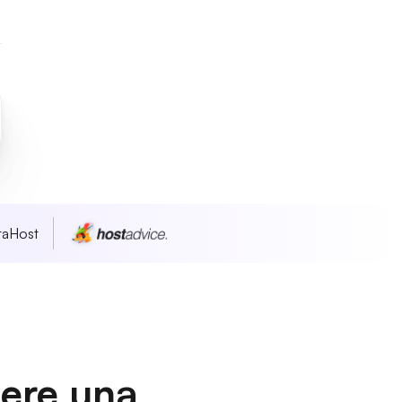
taHost
dere una