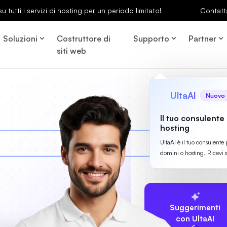
u tutti i servizi di hosting per un periodo limitato!
Contatt
Soluzioni
Costruttore di
Supporto
Partner
siti web
UltaAI
Nuovo
Il tuo consulente
hosting
UltaAI è il tuo consulente 
domini o hosting. Ricevi 
Suggerimenti
con UltaAI