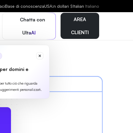
aci
Base di conoscenza
USA:n dollari
$
Italian
Italiano
AREA
Chatta con
CLIENTI
UltaAI
 per domini e
per tutto ciò che riguarda
suggerimenti personalizzati.