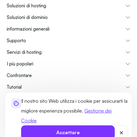
Soluzioni di hosting
Soluzioni di dominio
informazioni generali
Supporto
Servizi di hosting
I più popolari
Confrontare
Tutorial
Il nostro sito Web utilizza i cookie per assicurarti la
Su di Noi
Politica di Rimborso
Termini di utilizzo
migliore esperienza possibile.
Gestione dei
Norme sulla Privacy
Politiche legali
Mappa del sito
Cookie
©2026 UltaHost - Tutti i diritti riservati
Accettare