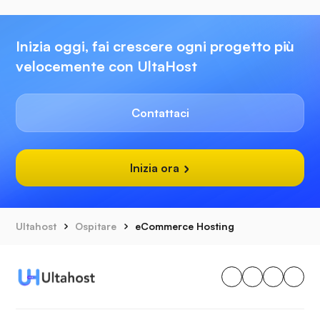
Inizia oggi, fai crescere ogni progetto più
velocemente con UltaHost
Contattaci
Inizia ora
Ultahost
Ospitare
eCommerce Hosting