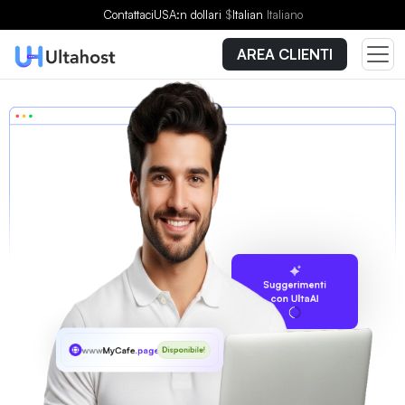
Contattaci
USA:n dollari
$
Italian
Italiano
AREA CLIENTI
Suggerimenti
con UltaAI
www
MyCafe
.page
Disponibile!