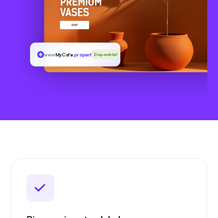
www
MyCafe
.properties
Disponibile!