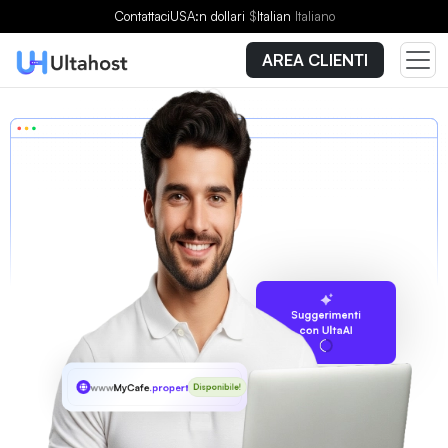
Contattaci
USA:n dollari
$
Italian
Italiano
AREA CLIENTI
Suggerimenti
con UltaAI
www
MyCafe
.properties
Disponibile!