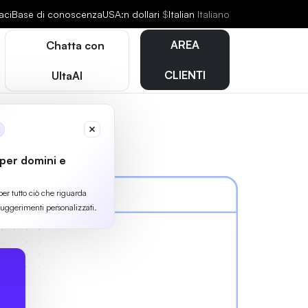
aci
Base di conoscenza
USA:n dollari
$
Italian
Italiano
AREA
Chatta con
CLIENTI
UltaAI
 per domini e
per tutto ciò che riguarda
suggerimenti personalizzati.