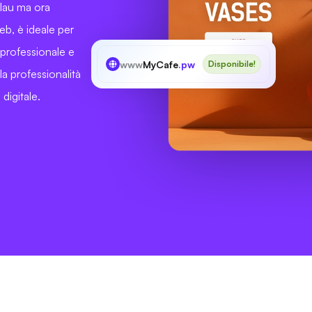
alau ma ora
b, è ideale per
 professionale e
www
MyCafe
.pw
Disponibile!
a professionalità
digitale.