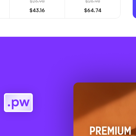
$26.98
$26.98
$43.16
$64.74
e
.pw