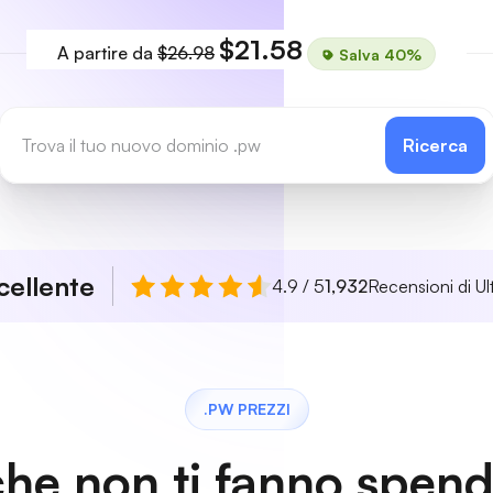
$21.58
A partire da
$26.98
Salva 40%
Ricerca
cellente
4.9 / 5
1,932
Recensioni di Ul
.PW PREZZI
che non ti fanno spen