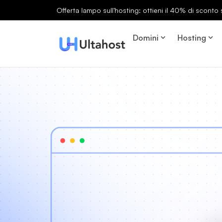
Offerta lampo sull'hosting: ottieni il 40% di sconto s
Domini
Hosting