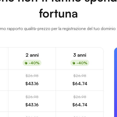
fortuna
imo rapporto qualità-prezzo per la registrazione del tuo dominio 
2 anni
3 anni
-40%
-40%
$26.98
$26.98
$43.16
$64.74
$26.98
$26.98
$43.16
$64.74