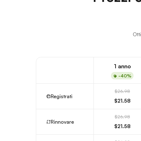
Ott
1 anno
-40%
$26.98
Registrati
$21.58
$26.98
Rinnovare
$21.58