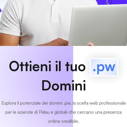
www
MyCafe
.pw
Disponibile!
Ottieni il tuo
.pw
Domini
Esplora il potenziale dei domini .pw, la scelta web professionale
per le aziende di Palau e globali che cercano una presenza
online credibile.