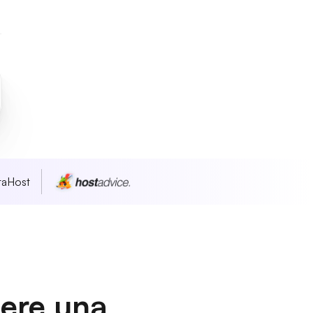
taHost
dere una