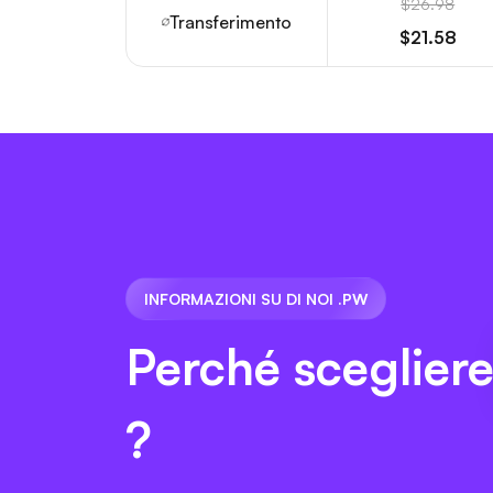
$26.98
Transferimento
$21.58
INFORMAZIONI SU DI NOI .PW
Perché sceglier
?