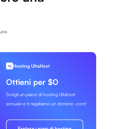
.pw.
Hosting UltaHost
Ottieni per $0
Scegli un piano di hosting Ultahost
annuale e ti regaliamo un dominio .com!
Esplora i piani di hosting