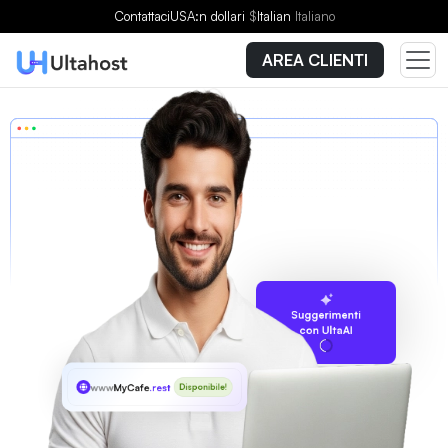
Contattaci
USA:n dollari
$
Italian
Italiano
AREA CLIENTI
Suggerimenti
con UltaAI
www
MyCafe
.rest
Disponibile!