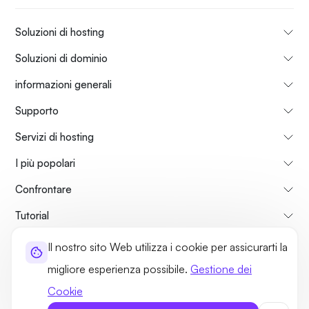
Soluzioni di hosting
Soluzioni di dominio
informazioni generali
Supporto
Servizi di hosting
I più popolari
Confrontare
Tutorial
Il nostro sito Web utilizza i cookie per assicurarti la
Su di Noi
Politica di Rimborso
Termini di utilizzo
migliore esperienza possibile.
Gestione dei
Norme sulla Privacy
Politiche legali
Mappa del sito
Cookie