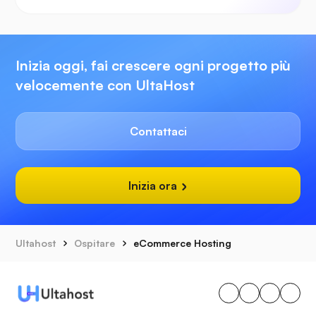
Inizia oggi, fai crescere ogni progetto più
velocemente con UltaHost
Contattaci
Inizia ora
Ultahost
Ospitare
eCommerce Hosting