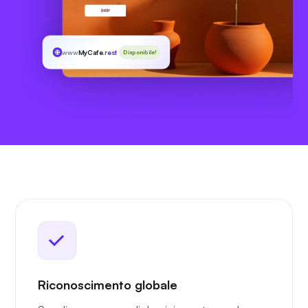
www
MyCafe
.rest
Disponibile!
Riconoscimento globale