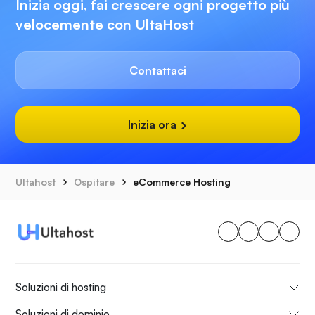
Inizia oggi, fai crescere ogni progetto più
velocemente con UltaHost
Contattaci
Inizia ora
Ultahost
Ospitare
eCommerce Hosting
Soluzioni di hosting
Soluzioni di dominio