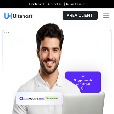
Contattaci
USA:n dollari
$
Italian
Italiano
AREA CLIENTI
Suggerimenti
con UltaAI
www
MyCafe
.schule
Disponibile!