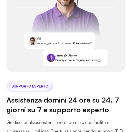
Voi
Vorrei aggiornare il mio server. Potete aiutarmi?
James @ Ultahost
Ciao Ryan, certo! Segui questi passaggi...
SUPPORTO ESPERTO
Assistenza domini 24 ore su 24, 7
giorni su 7 e supporto esperto
Gestisci qualsiasi estensione di dominio con facilità e
sicurezza su UltaHost. Che tu stia acquisendo un nuovo TLD