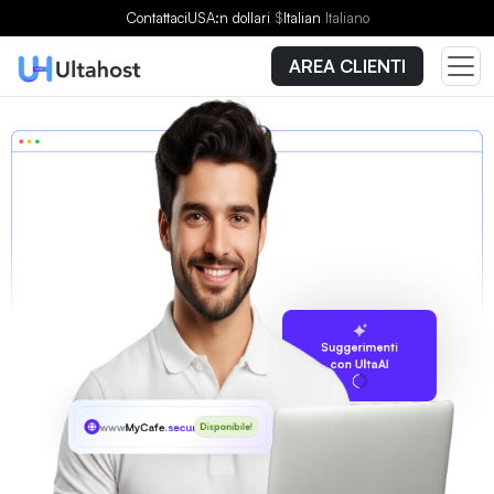
Contattaci
USA:n dollari
$
Italian
Italiano
AREA CLIENTI
Suggerimenti
con UltaAI
www
MyCafe
.security
Disponibile!