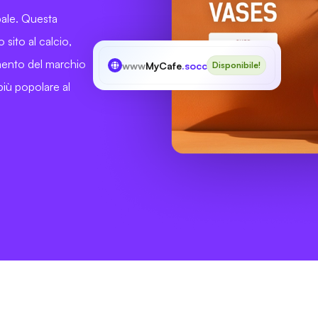
bale. Questa
 sito al calcio,
imento del marchio
www
MyCafe
.soccer
Disponibile!
 più popolare al