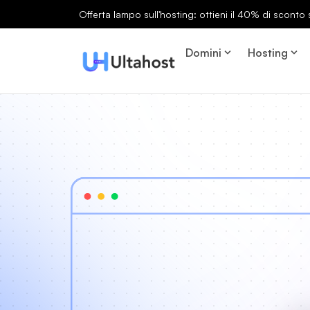
Offerta lampo sull'hosting: ottieni il 40% di sconto s
Domini
Hosting