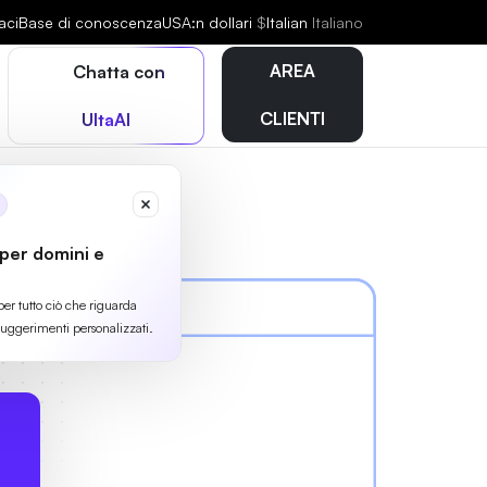
aci
Base di conoscenza
USA:n dollari
$
Italian
Italiano
AREA
Chatta con
CLIENTI
UltaAI
 per domini e
per tutto ciò che riguarda
suggerimenti personalizzati.