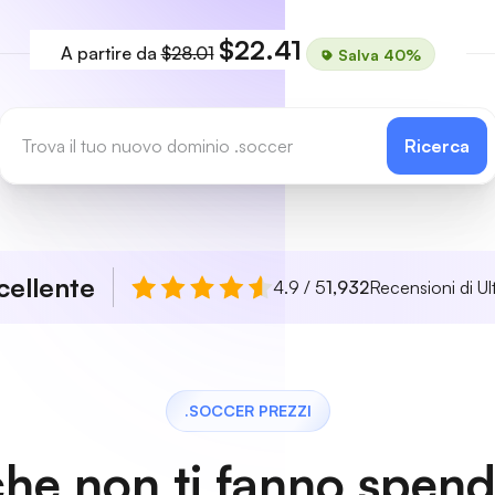
$22.41
A partire da
$28.01
Salva 40%
Ricerca
cellente
4.9 / 5
1,932
Recensioni di Ul
.SOCCER PREZZI
che non ti fanno spen