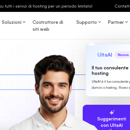
u tutti i servizi di hosting per un periodo limitato!
Contatt
Soluzioni
Costruttore di
Supporto
Partner
siti web
UltaAI
Nuovo
Il tuo consulente
hosting
UltaAI è il tuo consulente 
domini o hosting. Ricevi 
Suggerimenti
con UltaAI