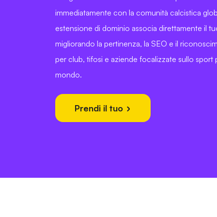
immediatamente con la comunità calcistica glo
estensione di dominio associa direttamente il tuo
migliorando la pertinenza, la SEO e il riconosc
per club, tifosi e aziende focalizzate sullo sport
mondo.
Prendi il tuo