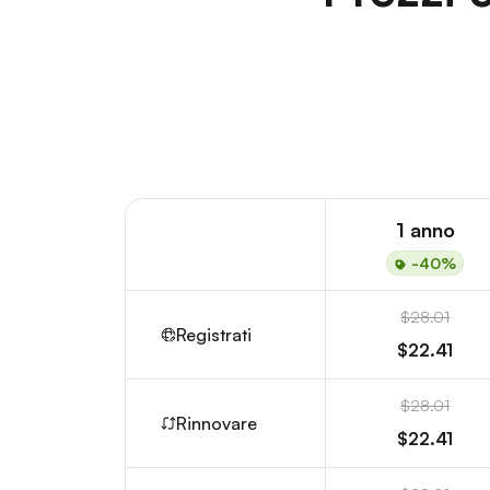
1 anno
-40%
$28.01
Registrati
$22.41
$28.01
Rinnovare
$22.41