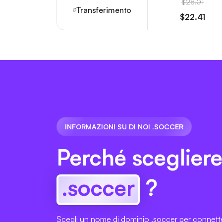
$28.01
Transferimento
$22.41
INFORMAZIONI SU DI NOI .SOCCER
Perché sceglier
.soccer
?
Scegli un nome di dominio .soccer per connette