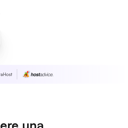
taHost
dere una