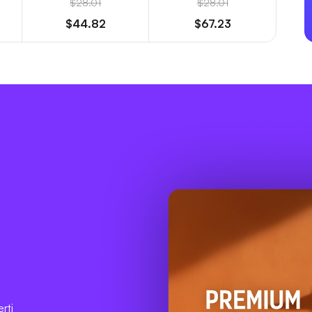
$28.01
$28.01
$44.82
$67.23
e
rti