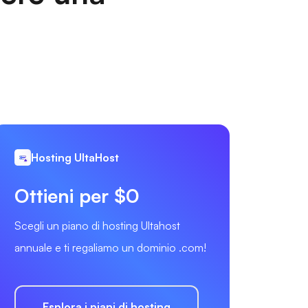
Hosting UltaHost
Ottieni per $0
Scegli un piano di hosting Ultahost
annuale e ti regaliamo un dominio .com!
Esplora i piani di hosting