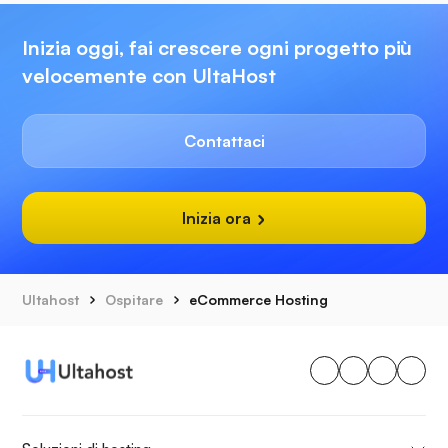
Inizia oggi, fai crescere ogni progetto più
velocemente con UltaHost
Contattaci
Inizia ora
Ultahost
Ospitare
eCommerce Hosting