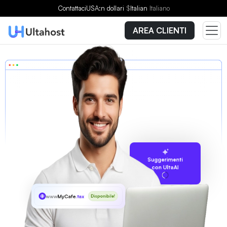
Contattaci
USA:n dollari
$
Italian
Italiano
AREA CLIENTI
Suggerimenti
con UltaAI
www
MyCafe
.tax
Disponibile!