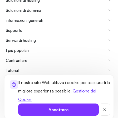
Soluzioni di hosting
Soluzioni di dominio
informazioni generali
Supporto
Servizi di hosting
I più popolari
Confrontare
Tutorial
Il nostro sito Web utilizza i cookie per assicurarti la
Su di Noi
Politica di Rimborso
Termini di utilizzo
migliore esperienza possibile.
Gestione dei
Norme sulla Privacy
Politiche legali
Mappa del sito
Cookie
©2026 UltaHost - Tutti i diritti riservati
Accettare