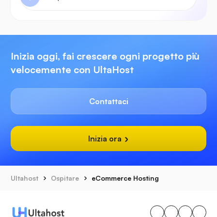
Inizia oggi, fai crescere ogni progetto più
velocemente con UltaHost
Contattaci
Inizia ora
Ultahost
Ospitare
eCommerce Hosting