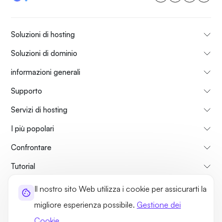
Soluzioni di hosting
Soluzioni di dominio
informazioni generali
Supporto
Servizi di hosting
I più popolari
Confrontare
Tutorial
Il nostro sito Web utilizza i cookie per assicurarti la
Su di Noi
Politica di Rimborso
Termini di utilizzo
migliore esperienza possibile.
Gestione dei
Norme sulla Privacy
Politiche legali
Mappa del sito
Cookie