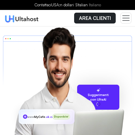
Contattaci
USA:n dollari
$
Italian
Italiano
AREA CLIENTI
Suggerimenti
con UltaAI
www
MyCafe
.uk.com
Disponibile!