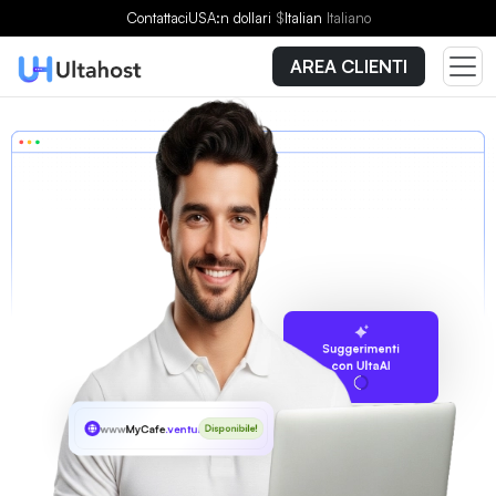
Contattaci
USA:n dollari
$
Italian
Italiano
AREA CLIENTI
Suggerimenti
con UltaAI
www
MyCafe
.ventures
Disponibile!