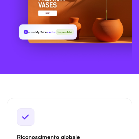
www
MyCafe
.ventures
Disponibile!
Riconoscimento globale