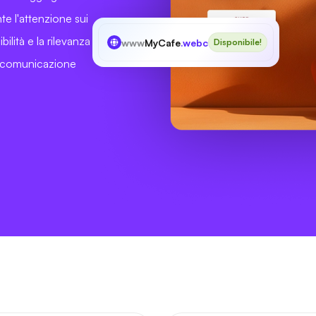
e l'attenzione sui
bilità e la rilevanza
www
MyCafe
.webcam
Disponibile!
a comunicazione