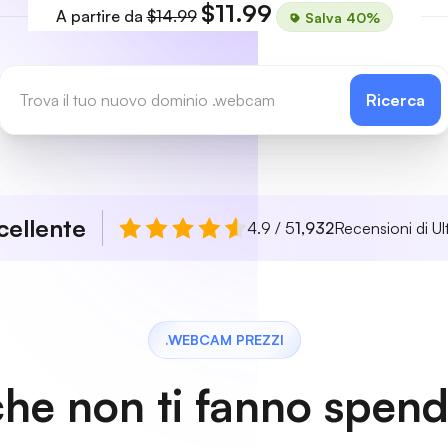
$11.99
A partire da
$14.99
Salva 40%
Ricerca
cellente
4.9 / 5
1,932
Recensioni di Ul
.WEBCAM PREZZI
che non ti fanno spen