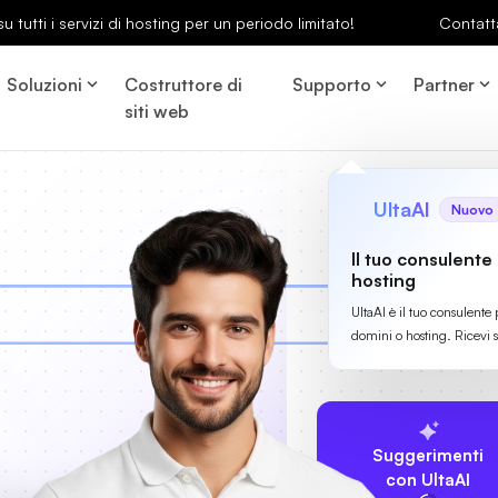
u tutti i servizi di hosting per un periodo limitato!
Contatt
Soluzioni
Costruttore di
Supporto
Partner
siti web
UltaAI
Nuovo
Il tuo consulente
hosting
UltaAI è il tuo consulente 
domini o hosting. Ricevi 
Suggerimenti
con UltaAI