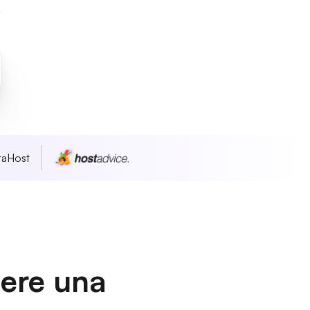
taHost
dere una