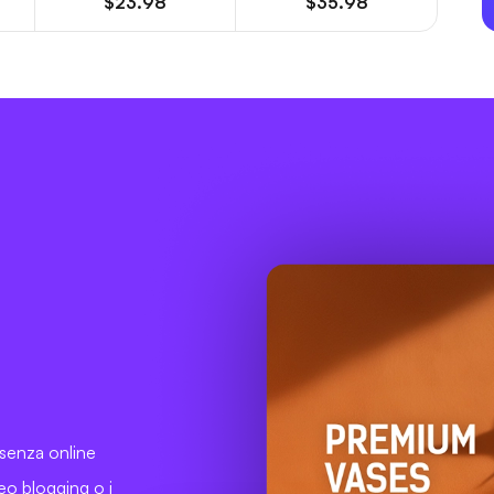
$23.98
$35.98
e
esenza online
deo blogging o i