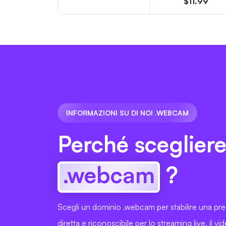
$11.99
INFORMAZIONI SU DI NOI .WEBCAM
Perché sceglier
.webcam
?
Scegli un dominio .webcam per stabilire una pr
diretta e riconoscibile per lo streaming live, il vi