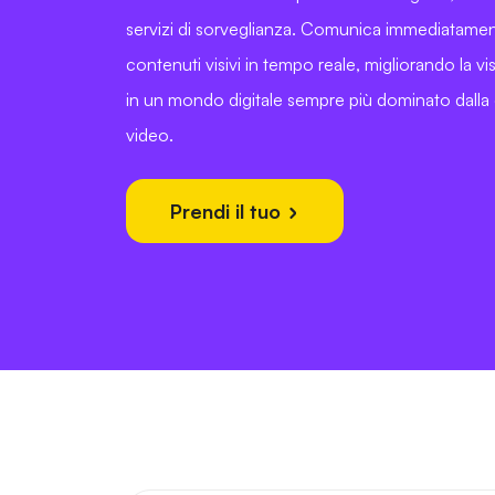
servizi di sorveglianza. Comunica immediatament
contenuti visivi in tempo reale, migliorando la visi
in un mondo digitale sempre più dominato dall
video.
Prendi il tuo