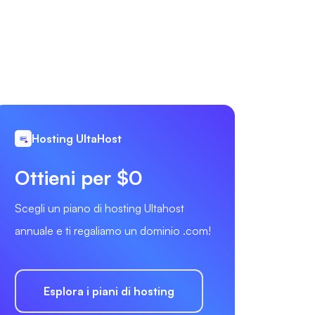
Hosting UltaHost
Ottieni per $0
Scegli un piano di hosting Ultahost
annuale e ti regaliamo un dominio .com!
Esplora i piani di hosting