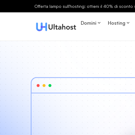
Offerta lampo sull'hosting: ottieni il 40% di sconto s
Domini
Hosting