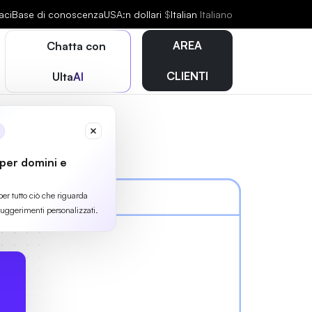
aci
Base di conoscenza
USA:n dollari
$
Italian
Italiano
AREA
Chatta con
CLIENTI
UltaAI
 per domini e
per tutto ciò che riguarda
suggerimenti personalizzati.