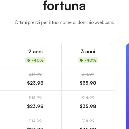
fortuna
Ottimi prezzi per il tuo nome di dominio .webcam.
2 anni
3 anni
-40%
-40%
$14.99
$14.99
$23.98
$35.98
$14.99
$14.99
$23.98
$35.98
$14.99
$14.99