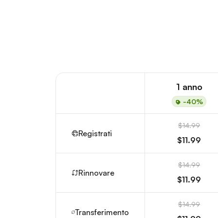
1 anno
-40%
$14.99
Registrati
$11.99
$14.99
Rinnovare
$11.99
$14.99
Transferimento