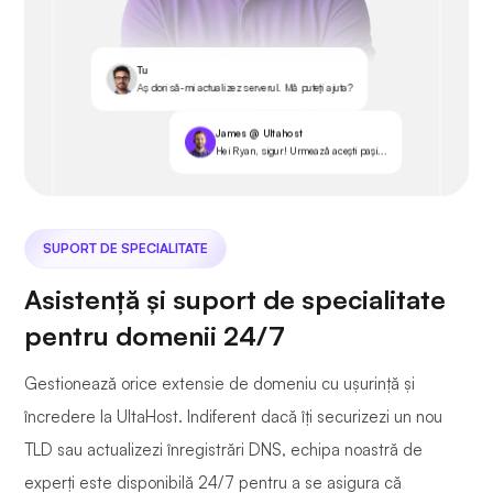
Tu
Aș dori să-mi actualizez serverul. Mă puteți ajuta?
James @ Ultahost
Hei Ryan, sigur! Urmează acești pași...
SUPORT DE SPECIALITATE
Asistență și suport de specialitate
pentru domenii 24/7
Gestionează orice extensie de domeniu cu ușurință și
încredere la UltaHost. Indiferent dacă îți securizezi un nou
TLD sau actualizezi înregistrări DNS, echipa noastră de
experți este disponibilă 24/7 pentru a se asigura că