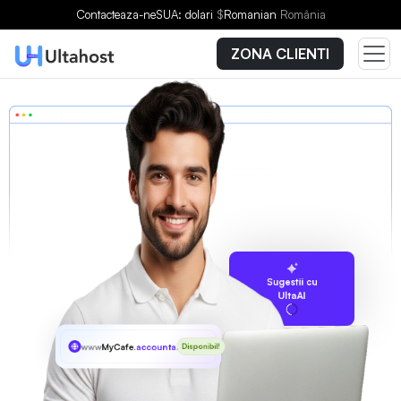
Contacteaza-ne
SUA: dolari
$
Romanian
România
ZONA CLIENTI
Sugestii cu
UltaAI
www
MyCafe
.accountants
Disponibil!