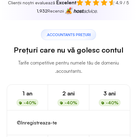
Excelent
Clienții noștri evaluează
4.9 / 5
1,932
Recenzii
.ACCOUNTANTS PREȚURI
Prețuri care nu vă golesc contul
Tarife competitive pentru numele tău de domeniu
.accountants.
1 an
2 ani
3 ani
-40%
-40%
-40%
Inregistreaza-te