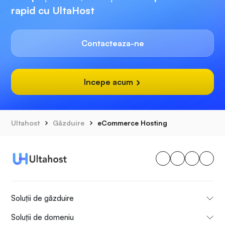
rapid cu UltaHost
Contacteaza-ne
Incepe acum
Ultahost
Găzduire
eCommerce Hosting
Soluții de găzduire
Soluții de domeniu