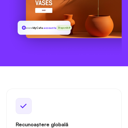
www
MyCafe
.accountants
Disponibil!
Recunoaștere globală