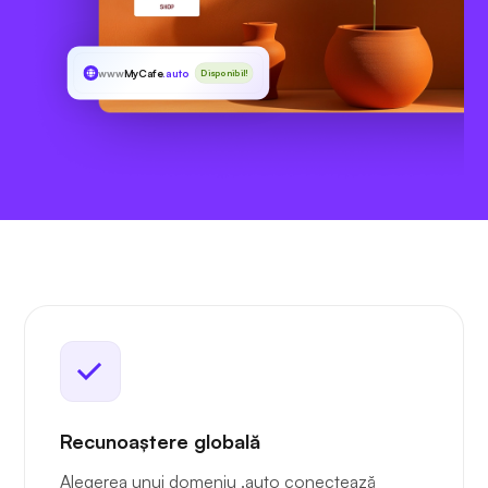
www
MyCafe
.auto
Disponibil!
Recunoaștere globală
Alegerea unui domeniu .auto conectează