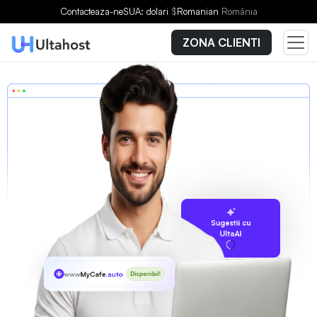
Contacteaza-ne
SUA: dolari
$
Romanian
România
ZONA CLIENTI
Sugestii cu
UltaAI
www
MyCafe
.auto
Disponibil!