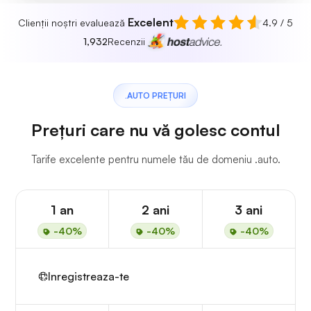
Excelent
Clienții noștri evaluează
4.9 / 5
1,932
Recenzii
.AUTO PREȚURI
Prețuri care nu vă golesc contul
Tarife excelente pentru numele tău de domeniu .auto.
1 an
2 ani
3 ani
-40%
-40%
-40%
Inregistreaza-te