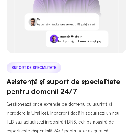
Tu
Aș dori să-mi actualizez serverul. Mă puteți ajuta?
James @ Ultahost
Hei Ryan, sigur! Urmează acești pași...
SUPORT DE SPECIALITATE
Asistență și suport de specialitate
pentru domenii 24/7
Gestionează orice extensie de domeniu cu ușurință și
încredere la UltaHost. Indiferent dacă îți securizezi un nou
TLD sau actualizezi înregistrări DNS, echipa noastră de
experți este disponibilă 24/7 pentru a se asigura că