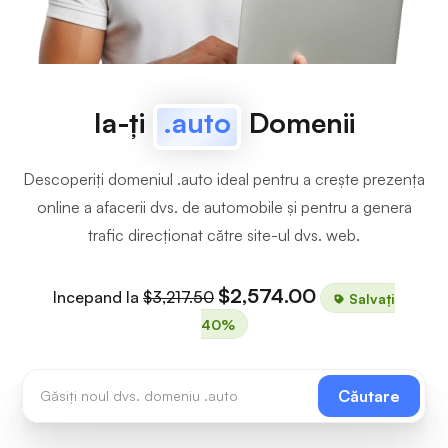
Ia-ți
.auto
Domenii
Descoperiți domeniul .auto ideal pentru a crește prezența
online a afacerii dvs. de automobile și pentru a genera
trafic direcționat către site-ul dvs. web.
$2,574.00
Incepand la
$3,217.50
Salvați
40%
Căutare