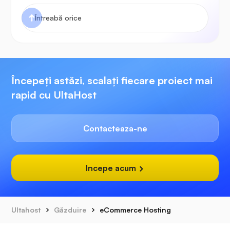
Începeți astăzi, scalați fiecare proiect mai
rapid cu UltaHost
Contacteaza-ne
Incepe acum
Ultahost
Găzduire
eCommerce Hosting