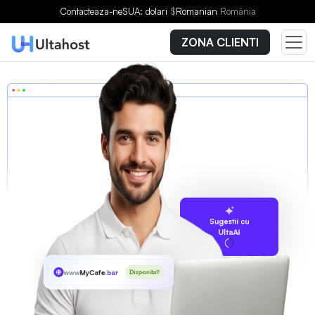
Contacteaza-ne
SUA: dolari
$
Romanian
România
ZONA CLIENTI
Sugestii cu
UltaAI
www
MyCafe
.bar
Disponibil!