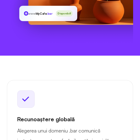
www
MyCafe
.bar
Disponibil!
Recunoaștere globală
Alegerea unui domeniu .bar comunică