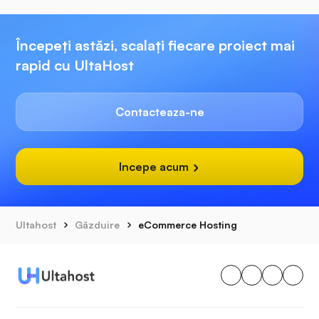
Începeți astăzi, scalați fiecare proiect mai
rapid cu UltaHost
Contacteaza-ne
Incepe acum
Ultahost
Găzduire
eCommerce Hosting