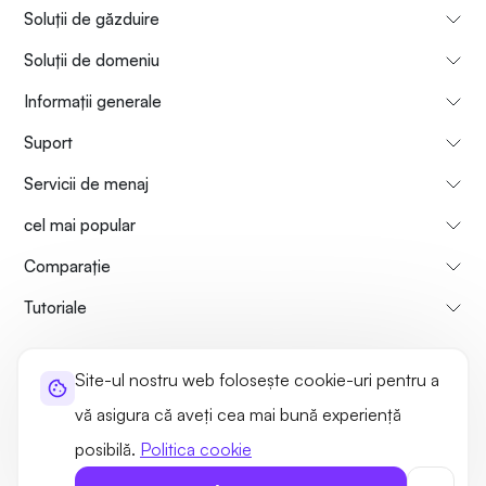
Soluții de găzduire
Soluții de domeniu
Informații generale
Suport
Servicii de menaj
cel mai popular
Comparaţie
Tutoriale
Informații despre noi
Politica de rambursare a plăților
Site-ul nostru web folosește cookie-uri pentru a
Termeni de utilizare
Politica de confidențialitate
Legal
vă asigura că aveți cea mai bună experiență
Harta site-ului
posibilă.
Politica cookie