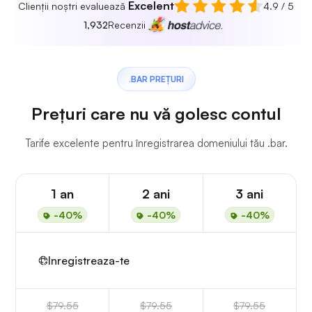
Excelent
Clienții noștri evaluează
4.9 / 5
1,932
Recenzii
.BAR PREȚURI
Prețuri care nu vă golesc contul
Tarife excelente pentru înregistrarea domeniului tău .bar.
1 an
2 ani
3 ani
-40%
-40%
-40%
Inregistreaza-te
$79.55
$79.55
$79.55