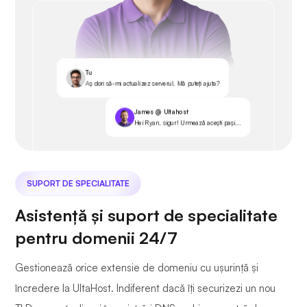
Tu
Aș dori să-mi actualizez serverul. Mă puteți ajuta?
James @ Ultahost
Hei Ryan, sigur! Urmează acești pași...
SUPORT DE SPECIALITATE
Asistență și suport de specialitate
pentru domenii 24/7
Gestionează orice extensie de domeniu cu ușurință și
încredere la UltaHost. Indiferent dacă îți securizezi un nou