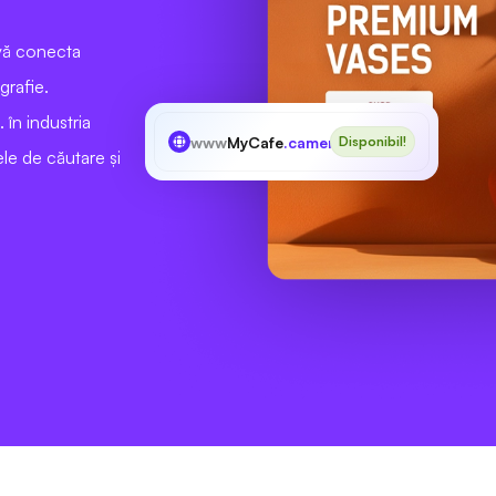
vă conecta
grafie.
 în industria
www
MyCafe
.camera
Disponibil!
le de căutare și