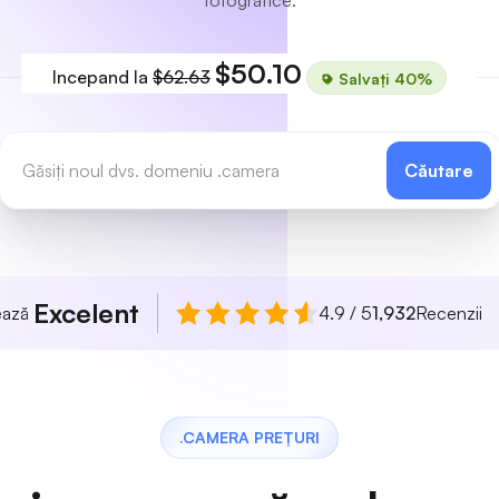
fotografice.
$50.10
Incepand la
$62.63
Salvați 40%
Căutare
Excelent
uează
4.9 / 5
1,932
Recenzii
.CAMERA PREȚURI