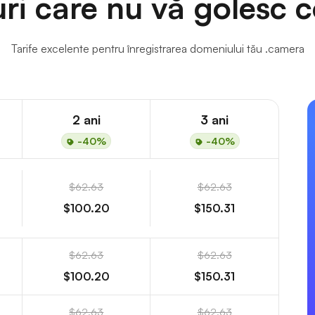
uri care nu vă golesc c
Tarife excelente pentru înregistrarea domeniului tău .camera
2 ani
3 ani
-40%
-40%
$62.63
$62.63
$100.20
$150.31
$62.63
$62.63
$100.20
$150.31
$62.63
$62.63