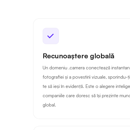
Recunoaștere globală
Un domeniu .camera conectează instantan
fotografiei și a povestirii vizuale, sporindu-ț
te să ieși în evidență. Este o alegere intelig
companiile care doresc să își prezinte munc
global.