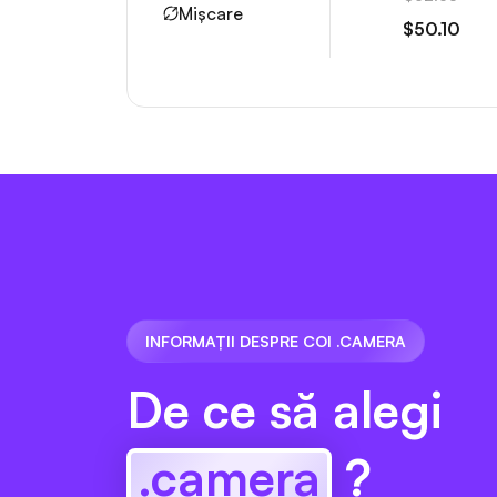
Mișcare
$50.10
INFORMAȚII DESPRE COI .CAMERA
De ce să alegi
.camera
?