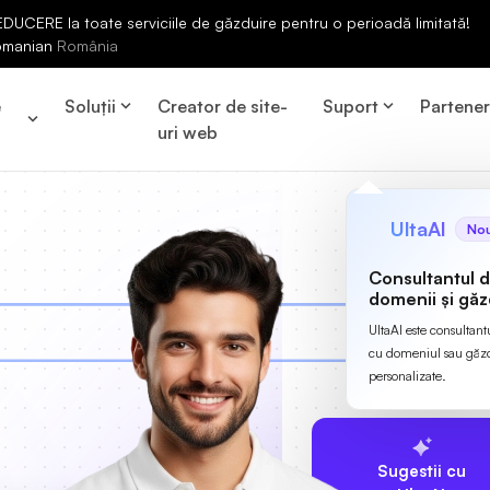
UCERE la toate serviciile de găzduire pentru o perioadă limitată!
omanian
România
e
Soluții
Creator de site-
Suport
Partene
uri web
UltaAI
No
Consultantul 
domenii și găz
UltaAI este consultant
cu domeniul sau găzdu
personalizate.
Sugestii cu