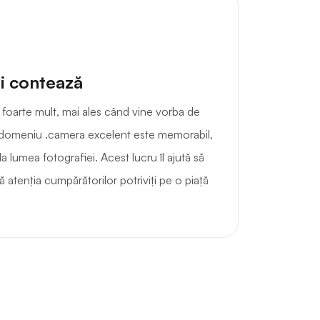
i contează
 foarte mult, mai ales când vine vorba de
domeniu .camera excelent este memorabil,
la lumea fotografiei. Acest lucru îl ajută să
gă atenția cumpărătorilor potriviți pe o piață