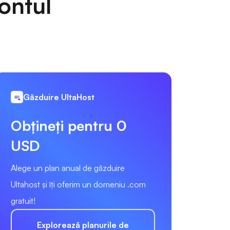
ontul
Găzduire UltaHost
Obțineți pentru 0
USD
Alege un plan anual de găzduire
Ultahost și îți oferim un domeniu .com
gratuit!
Explorează planurile de