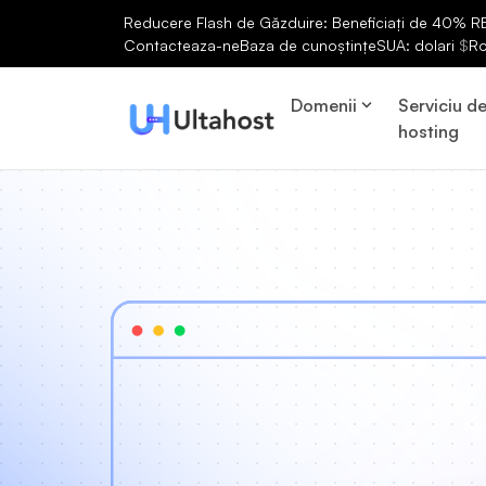
Reducere Flash de Găzduire: Beneficiați de 40% RED
Contacteaza-ne
Baza de cunoștințe
SUA: dolari
$
R
Domenii
Serviciu d
hosting