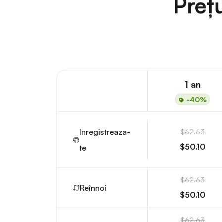
Preț
1 an
-40%
Inregistreaza-
$62.63
$50.10
te
$62.63
Reînnoi
$50.10
$62.63