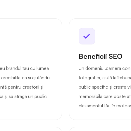
Beneficii SEO
eu brandul tău cu lumea
Un domeniu .camera conso
i credibilitatea și ajutându-
fotografiei, ajută la îmbu
entă pentru creatorii și
public specific și crește vi
a și să atragă un public
memorabilă care poate atra
clasamentul tău în motoar