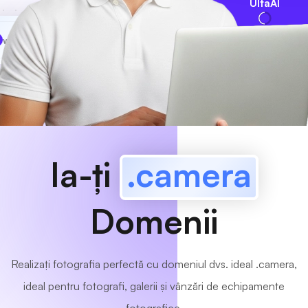
UltaAI
www
MyCafe
.camera
Disponibil!
Ia-ți
.camera
Domenii
Realizați fotografia perfectă cu domeniul dvs. ideal .camera,
ideal pentru fotografi, galerii și vânzări de echipamente