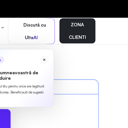
ZONA
Discută cu
r
CLIENTI
UltaAI
u
dumneavoastră de
duire
ul tău pentru orice are legătură
irea. Beneficiază de sugestii