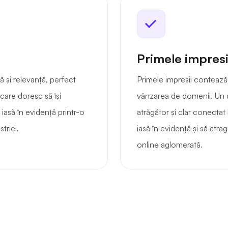
Primele impresi
 și relevanță, perfect
Primele impresii contează
 care doresc să își
vânzarea de domenii. Un 
iasă în evidență printr-o
atrăgător și clar conectat 
triei.
iasă în evidență și să atra
online aglomerată.