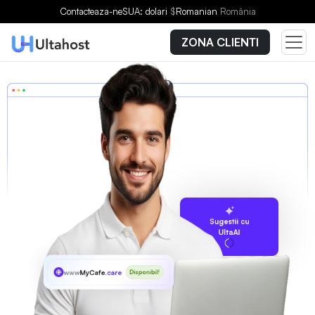
Contacteaza-ne
SUA: dolari
$
Romanian
România
ZONA CLIENTI
Sugestii cu
UltaAI
www
MyCafe
.care
Disponibil!