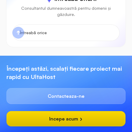
Consultantul dumneavoastră pentru domenii și
găzduire.
Începeți astăzi, scalați fiecare proiect mai
rapid cu UltaHost
Contacteaza-ne
Incepe acum