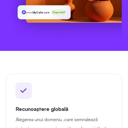
www
MyCafe
.care
Disponibil!
Recunoaștere globală
Alegerea unui domeniu .care semnalează