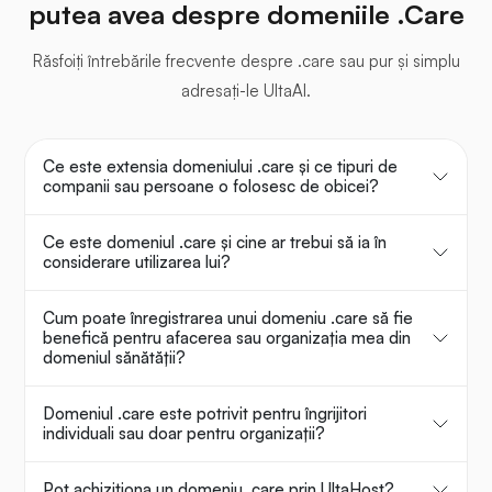
putea avea despre domeniile .Care
Răsfoiți întrebările frecvente despre .care sau pur și simplu
adresați-le UltaAI.
Ce este extensia domeniului .care și ce tipuri de
companii sau persoane o folosesc de obicei?
Ce este domeniul .care și cine ar trebui să ia în
considerare utilizarea lui?
Cum poate înregistrarea unui domeniu .care să fie
benefică pentru afacerea sau organizația mea din
domeniul sănătății?
Domeniul .care este potrivit pentru îngrijitori
individuali sau doar pentru organizații?
Pot achiziționa un domeniu .care prin UltaHost?