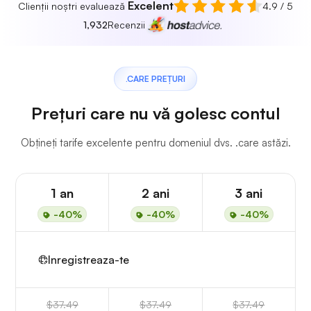
Excelent
Clienții noștri evaluează
4.9 / 5
1,932
Recenzii
.CARE PREȚURI
Prețuri care nu vă golesc contul
Obțineți tarife excelente pentru domeniul dvs. .care astăzi.
1 an
2 ani
3 ani
-40%
-40%
-40%
Inregistreaza-te
$37.49
$37.49
$37.49