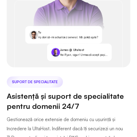
Tu
Aș dori să-mi actualizez serverul. Mă puteți ajuta?
James @ Ultahost
Hei Ryan, sigur! Urmează acești pași...
SUPORT DE SPECIALITATE
Asistență și suport de specialitate
pentru domenii 24/7
Gestionează orice extensie de domeniu cu ușurință și
încredere la UltaHost. Indiferent dacă îți securizezi un nou