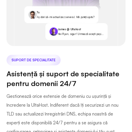
Tu
Aș dori să-mi actualizez serverul. Mă puteți ajuta?
James @ Ultahost
Hei Ryan, sigur! Urmează acești pași...
SUPORT DE SPECIALITATE
Asistență și suport de specialitate
pentru domenii 24/7
Gestionează orice extensie de domeniu cu ușurință și
încredere la UltaHost. Indiferent dacă îți securizezi un nou
TLD sau actualizezi înregistrări DNS, echipa noastră de
experți este disponibilă 24/7 pentru a se asigura că
configurarea, reînnoirea și asistența domeniului tău sunt