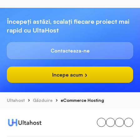
Începeți astăzi, scalați fiecare proiect mai
rapid cu UltaHost
Contacteaza-ne
Incepe acum
Ultahost
Găzduire
eCommerce Hosting