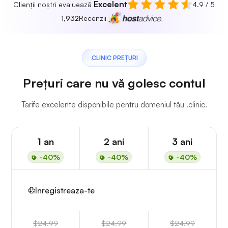
Excelent
Clienții noștri evaluează
4.9 / 5
1,932
Recenzii
.CLINIC PREȚURI
Prețuri care nu vă golesc contul
Tarife excelente disponibile pentru domeniul tău .clinic.
1 an
2 ani
3 ani
-40%
-40%
-40%
Inregistreaza-te
$24.99
$24.99
$24.99