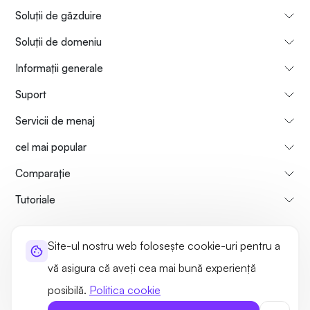
Soluții de găzduire
Soluții de domeniu
Informații generale
Suport
Servicii de menaj
cel mai popular
Comparaţie
Tutoriale
Informații despre noi
Politica de rambursare a plăților
Site-ul nostru web folosește cookie-uri pentru a
Termeni de utilizare
Politica de confidențialitate
Legal
vă asigura că aveți cea mai bună experiență
Harta site-ului
posibilă.
Politica cookie