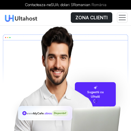
Contacteaza-ne
SUA: dolari
$
Romanian
România
ZONA CLIENTI
Sugestii cu
UltaAI
www
MyCafe
.clinic
Disponibil!