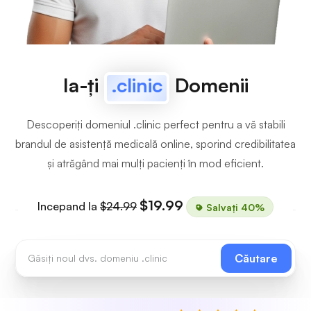
Ia-ți
.clinic
Domenii
Descoperiți domeniul .clinic perfect pentru a vă stabili
brandul de asistență medicală online, sporind credibilitatea
și atrăgând mai mulți pacienți în mod eficient.
$19.99
Incepand la
$24.99
Salvați 40%
Căutare