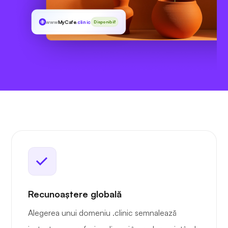
www
MyCafe
.clinic
Disponibil!
Recunoaștere globală
Alegerea unui domeniu .clinic semnalează