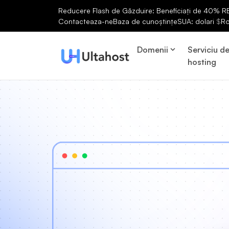
Reducere Flash de Găzduire: Beneficiați de 40% RED
Contacteaza-ne
Baza de cunoștințe
SUA: dolari
$
R
Domenii
Serviciu d
hosting