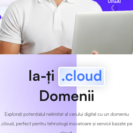
UltaAI
www
MyCafe
.cloud
Disponibil!
Ia-ți
.cloud
Domenii
Explorați potențialul nelimitat al cerului digital cu un domeniu
.cloud, perfect pentru tehnologii inovatoare și servicii bazate pe