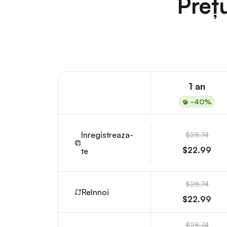
Preț
1 an
-40%
Inregistreaza-
$28.74
$22.99
te
$28.74
Reînnoi
$22.99
$28.74