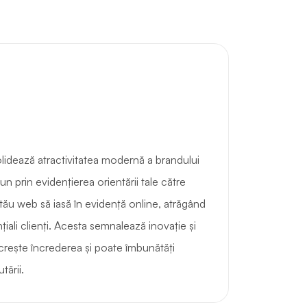
idează atractivitatea modernă a brandului
n prin evidențierea orientării tale către
l tău web să iasă în evidență online, atrăgând
nțiali clienți. Acesta semnalează inovație și
 crește încrederea și poate îmbunătăți
tării.