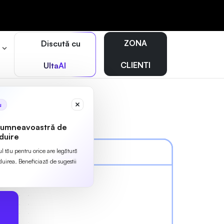
ZONA
Discută cu
r
CLIENTI
UltaAI
u
dumneavoastră de
duire
ul tău pentru orice are legătură
irea. Beneficiază de sugestii