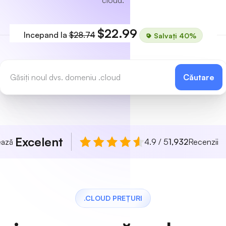
cloud.
$22.99
Incepand la
$28.74
Salvați 40%
Căutare
Excelent
uează
4.9 / 5
1,932
Recenzii
.CLOUD PREȚURI