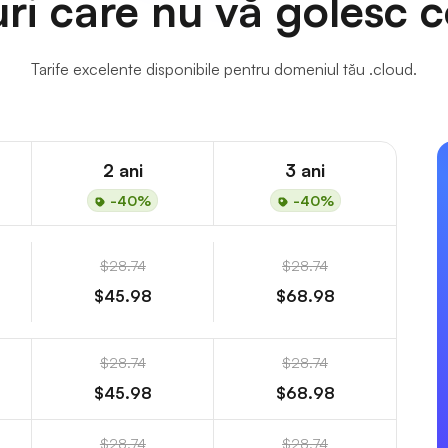
uri care nu vă golesc c
Tarife excelente disponibile pentru domeniul tău .cloud.
2 ani
3 ani
-40%
-40%
$28.74
$28.74
$45.98
$68.98
$28.74
$28.74
$45.98
$68.98
$28.74
$28.74