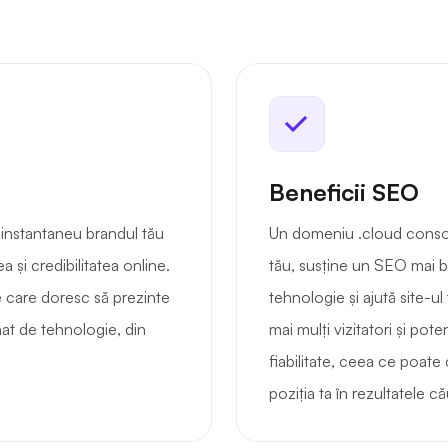
Beneficii SEO
instantaneu brandul tău
Un domeniu .cloud consol
ea și credibilitatea online.
tău, susține un SEO mai bu
 care doresc să prezinte
tehnologie și ajută site-u
onat de tehnologie, din
mai mulți vizitatori și pote
fiabilitate, ceea ce poate
poziția ta în rezultatele cău