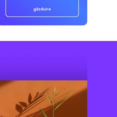
găzduire