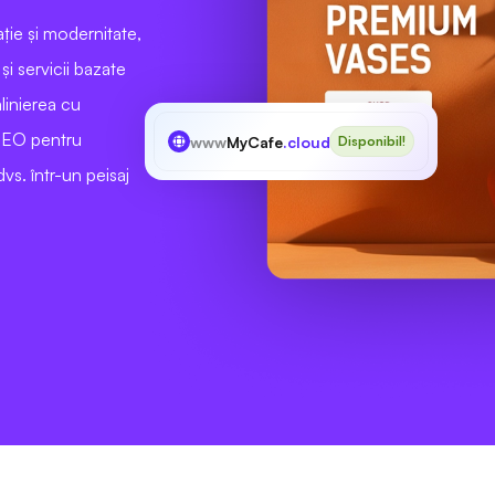
ie și modernitate,
și servicii bazate
alinierea cu
 SEO pentru
www
MyCafe
.cloud
Disponibil!
vs. într-un peisaj