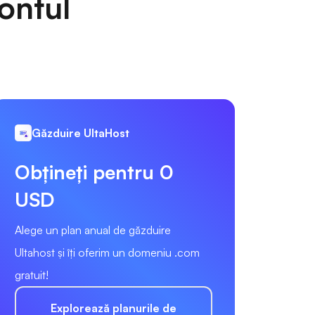
ontul
Găzduire UltaHost
Obțineți pentru 0
USD
Alege un plan anual de găzduire
Ultahost și îți oferim un domeniu .com
gratuit!
Explorează planurile de