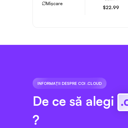
Mișcare
$22.99
INFORMAȚII DESPRE COI .CLOUD
De ce să alegi
.
?