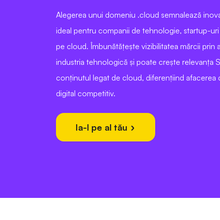
Alegerea unui domeniu .cloud semnalează inovaț
ideal pentru companii de tehnologie, startup-uri 
pe cloud. Îmbunătățește vizibilitatea mărcii prin 
industria tehnologică și poate crește relevanța
conținutul legat de cloud, diferențiind afacerea d
digital competitiv.
Ia-l pe al tău