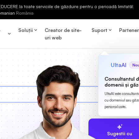
UCERE la toate serviciile de găzduire pentru o perioadă limitată!
omanian
România
e
Soluții
Creator de site-
Suport
Partene
uri web
UltaAI
No
Consultantul 
domenii și găz
UltaAI este consultant
cu domeniul sau găzdu
personalizate.
Sugestii cu