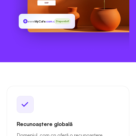
www
MyCafe
.com.cn
Disponibil!
Recunoaștere globală
Domeniul .com.cn oferă o recunoaștere