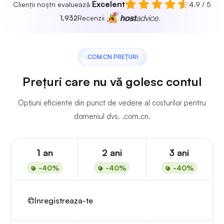
Excelent
Clienții noștri evaluează
4.9 / 5
1,932
Recenzii
.COM.CN PREȚURI
Prețuri care nu vă golesc contul
Opțiuni eficiente din punct de vedere al costurilor pentru
domeniul dvs. .com.cn.
1 an
2 ani
3 ani
-40%
-40%
-40%
Inregistreaza-te