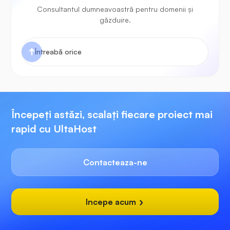
Consultantul dumneavoastră pentru domenii și
găzduire.
Începeți astăzi, scalați fiecare proiect mai
rapid cu UltaHost
Contacteaza-ne
Incepe acum