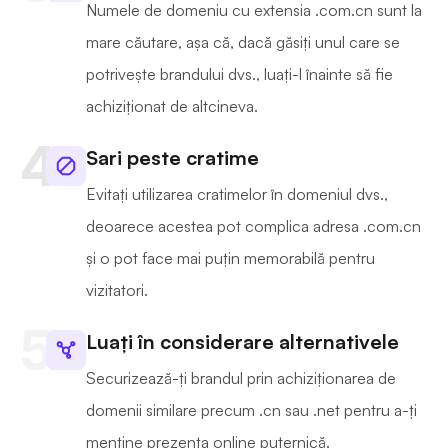
Numele de domeniu cu extensia .com.cn sunt la
mare căutare, așa că, dacă găsiți unul care se
potrivește brandului dvs., luați-l înainte să fie
achiziționat de altcineva.
Sari peste cratime
Evitați utilizarea cratimelor în domeniul dvs.,
deoarece acestea pot complica adresa .com.cn
și o pot face mai puțin memorabilă pentru
vizitatori.
Luați în considerare alternativele
Securizează-ți brandul prin achiziționarea de
domenii similare precum .cn sau .net pentru a-ți
menține prezența online puternică.