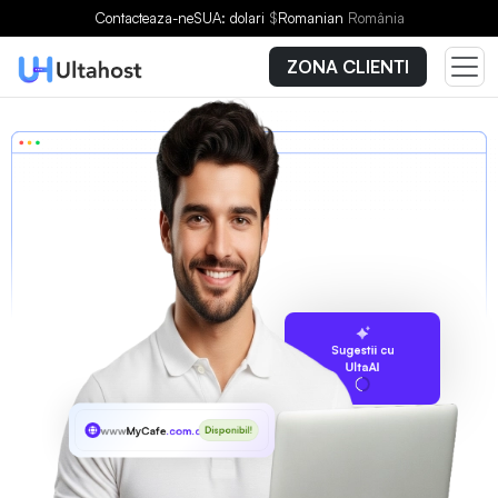
Contacteaza-ne
SUA: dolari
$
Romanian
România
ZONA CLIENTI
Sugestii cu
UltaAI
www
MyCafe
.com.cn
Disponibil!