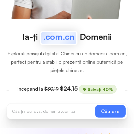
Ia-ți
.com.cn
Domenii
Explorați peisajul digital al Chinei cu un domeniu .com.cn,
perfect pentru a stabili o prezență online puternică pe
piețele chineze.
$24.15
Incepand la
$30.19
Salvați 40%
Căutare