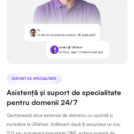
Tu
Aș dori să-mi actualizez serverul. Mă puteți ajuta?
James @ Ultahost
Hei Ryan, sigur! Urmează acești pași...
SUPORT DE SPECIALITATE
Asistență și suport de specialitate
pentru domenii 24/7
Gestionează orice extensie de domeniu cu ușurință și
încredere la UltaHost. Indiferent dacă îți securizezi un nou
TLD sau actualizezi înregistrări DNS, echipa noastră de