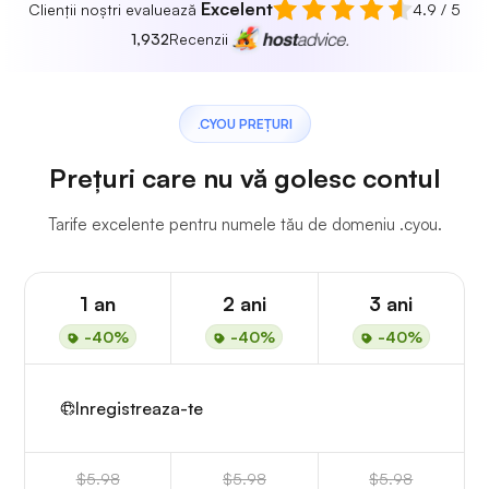
Excelent
Clienții noștri evaluează
4.9 / 5
1,932
Recenzii
.CYOU PREȚURI
Prețuri care nu vă golesc contul
Tarife excelente pentru numele tău de domeniu .cyou.
1 an
2 ani
3 ani
-40%
-40%
-40%
Inregistreaza-te
$5.98
$5.98
$5.98