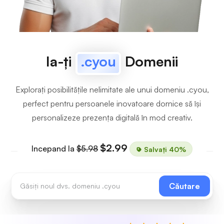
Ia-ți
.cyou
Domenii
Explorați posibilitățile nelimitate ale unui domeniu .cyou,
perfect pentru persoanele inovatoare dornice să își
personalizeze prezența digitală în mod creativ.
$2.99
Incepand la
$5.98
Salvați 40%
Căutare