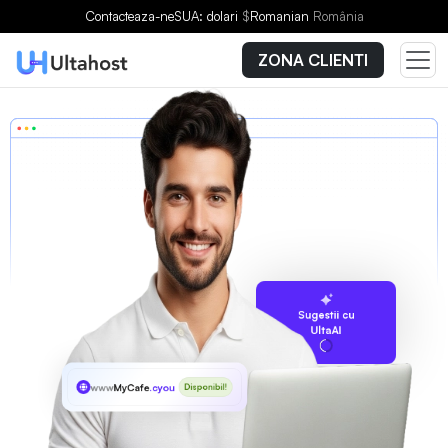
Contacteaza-ne
SUA: dolari
$
Romanian
România
ZONA CLIENTI
Sugestii cu
UltaAI
www
MyCafe
.cyou
Disponibil!