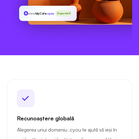
www
MyCafe
.cyou
Disponibil!
Recunoaștere globală
Alegerea unui domeniu .cyou te ajută să ieși în