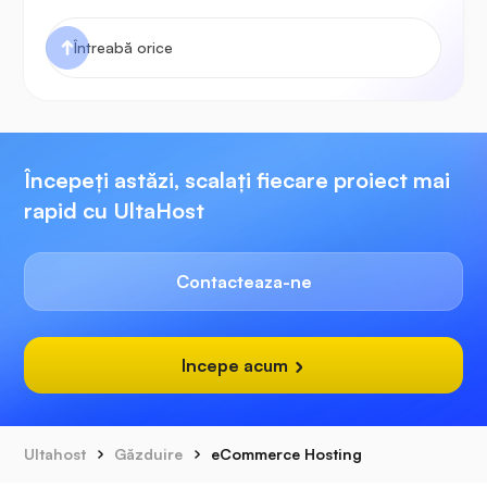
Începeți astăzi, scalați fiecare proiect mai
rapid cu UltaHost
Contacteaza-ne
Incepe acum
Ultahost
Găzduire
eCommerce Hosting