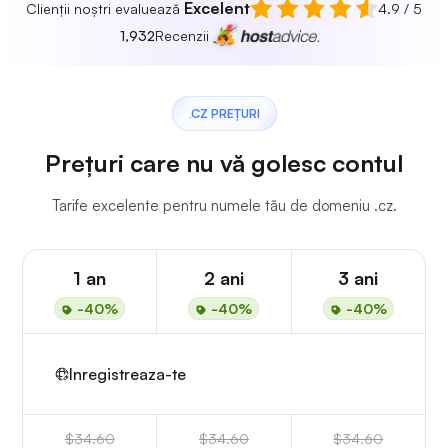
Excelent
Clienții noștri evaluează
4.9 / 5
1,932
Recenzii
.CZ PREȚURI
Prețuri care nu vă golesc contul
Tarife excelente pentru numele tău de domeniu .cz.
1 an
2 ani
3 ani
-40%
-40%
-40%
Inregistreaza-te
$34.60
$34.60
$34.60