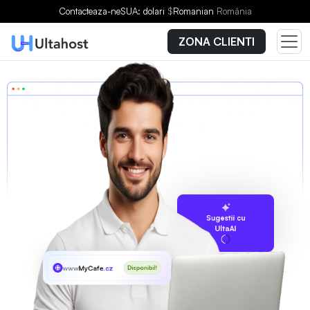
Contacteaza-ne
SUA: dolari
$
Romanian
România
ZONA CLIENTI
Sugestii cu
UltaAI
www
MyCafe
.cz
Disponibil!