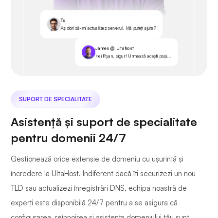
Tu
Aș dori să-mi actualizez serverul. Mă puteți ajuta?
James @ Ultahost
Hei Ryan, sigur! Urmează acești pași...
SUPORT DE SPECIALITATE
Asistență și suport de specialitate
pentru domenii 24/7
Gestionează orice extensie de domeniu cu ușurință și
încredere la UltaHost. Indiferent dacă îți securizezi un nou
TLD sau actualizezi înregistrări DNS, echipa noastră de
experți este disponibilă 24/7 pentru a se asigura că
configurarea, reînnoirea și asistența domeniului tău sunt