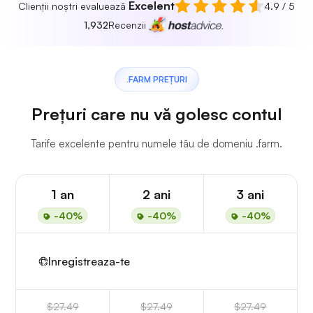
Excelent
Clienții noștri evaluează
4.9 / 5
1,932
Recenzii
.FARM PREȚURI
Prețuri care nu vă golesc contul
Tarife excelente pentru numele tău de domeniu .farm.
1 an
2 ani
3 ani
-40%
-40%
-40%
Inregistreaza-te
$27.49
$27.49
$27.49