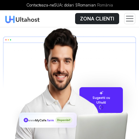
Contacteaza-ne
SUA: dolari
$
Romanian
România
ZONA CLIENTI
Sugestii cu
UltaAI
www
MyCafe
.farm
Disponibil!