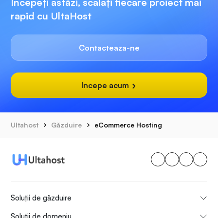
Începeți astăzi, scalați fiecare proiect mai
rapid cu UltaHost
Contacteaza-ne
Incepe acum
Ultahost
Găzduire
eCommerce Hosting
Soluții de găzduire
Soluții de domeniu