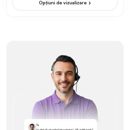
Opțiuni de vizualizare
Tu
Aș dori să-mi actualizez serverul. Mă puteți ajuta?