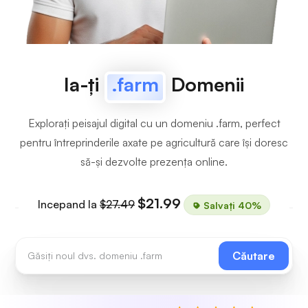
Ia-ți
.farm
Domenii
Explorați peisajul digital cu un domeniu .farm, perfect
pentru întreprinderile axate pe agricultură care își doresc
să-și dezvolte prezența online.
$21.99
Incepand la
$27.49
Salvați 40%
Căutare