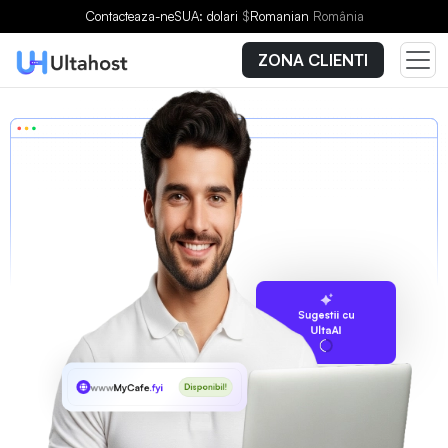
Contacteaza-ne
SUA: dolari
$
Romanian
România
ZONA CLIENTI
Sugestii cu
UltaAI
www
MyCafe
.fyi
Disponibil!