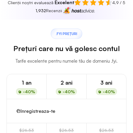
Excelent
Clienții noștri evaluează
4.9 / 5
1,932
Recenzii
.FYI PREȚURI
Prețuri care nu vă golesc contul
Tarife excelente pentru numele tău de domeniu .fyi.
1 an
2 ani
3 ani
-40%
-40%
-40%
Inregistreaza-te
$26.53
$26.53
$26.53