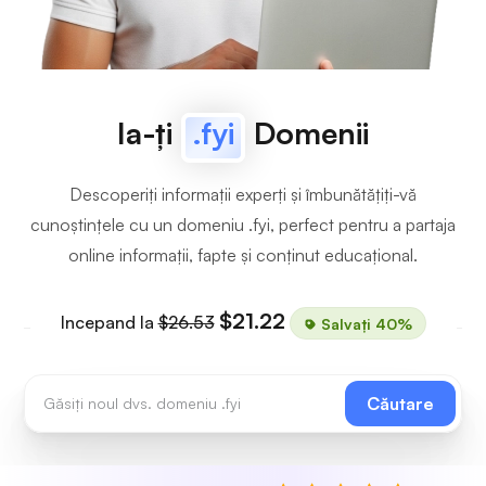
Ia-ți
.fyi
Domenii
Descoperiți informații experți și îmbunătățiți-vă
cunoștințele cu un domeniu .fyi, perfect pentru a partaja
online informații, fapte și conținut educațional.
$21.22
Incepand la
$26.53
Salvați 40%
Căutare