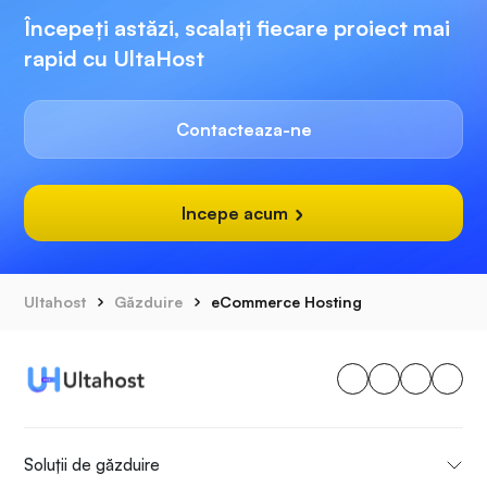
Începeți astăzi, scalați fiecare proiect mai
rapid cu UltaHost
Contacteaza-ne
Incepe acum
Ultahost
Găzduire
eCommerce Hosting
Soluții de găzduire