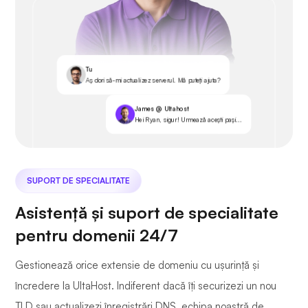
Tu
Aș dori să-mi actualizez serverul. Mă puteți ajuta?
James @ Ultahost
Hei Ryan, sigur! Urmează acești pași...
SUPORT DE SPECIALITATE
Asistență și suport de specialitate
pentru domenii 24/7
Gestionează orice extensie de domeniu cu ușurință și
încredere la UltaHost. Indiferent dacă îți securizezi un nou
TLD sau actualizezi înregistrări DNS, echipa noastră de