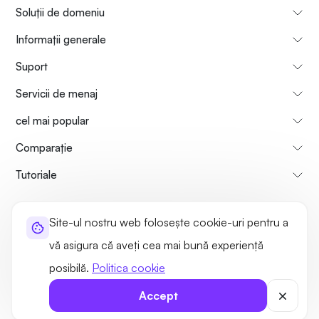
Soluții de domeniu
Informații generale
Suport
Servicii de menaj
cel mai popular
Comparaţie
Tutoriale
Informații despre noi
Politica de rambursare a plăților
Site-ul nostru web folosește cookie-uri pentru a
Termeni de utilizare
Politica de confidențialitate
Legal
vă asigura că aveți cea mai bună experiență
Harta site-ului
posibilă.
Politica cookie
©2026 UltaHost - Toate drepturile anulate
Accept