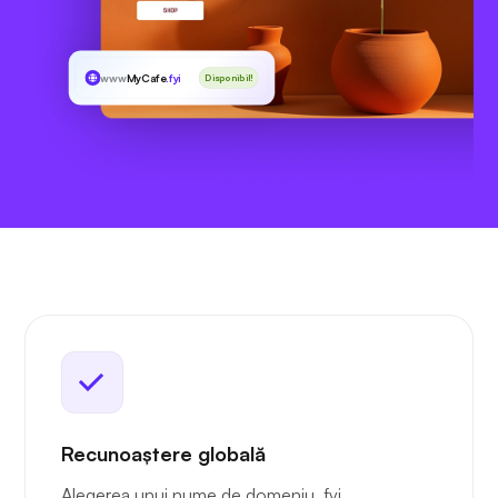
www
MyCafe
.fyi
Disponibil!
Recunoaștere globală
Alegerea unui nume de domeniu .fyi