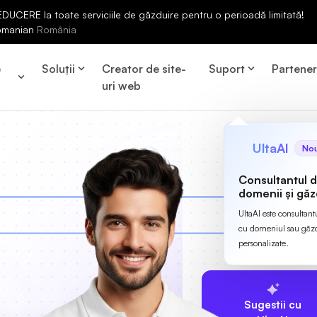
UCERE la toate serviciile de găzduire pentru o perioadă limitată!
omanian
România
e
Soluții
Creator de site-
Suport
Partene
uri web
UltaAI
No
Consultantul 
domenii și găz
UltaAI este consultant
cu domeniul sau găzdu
personalizate.
Sugestii cu