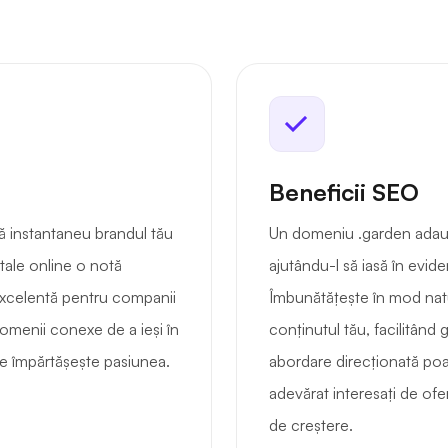
Beneficii SEO
 instantaneu brandul tău
Un domeniu .garden adaugă
 tale online o notă
ajutându-l să iasă în evide
 excelentă pentru companii
Îmbunătățește în mod natu
 domenii conexe de a ieși în
conținutul tău, facilitând 
 le împărtășește pasiunea.
abordare direcționată poat
adevărat interesați de ofer
de creștere.