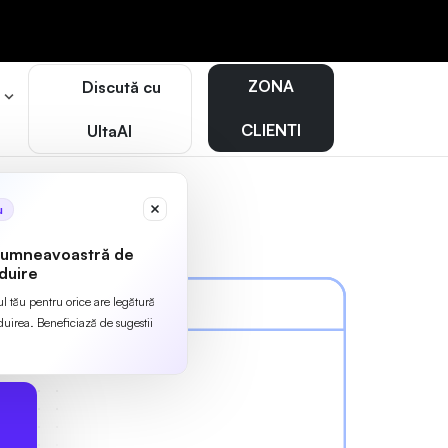
ZONA
Discută cu
r
CLIENTI
UltaAI
u
dumneavoastră de
duire
ul tău pentru orice are legătură
irea. Beneficiază de sugestii