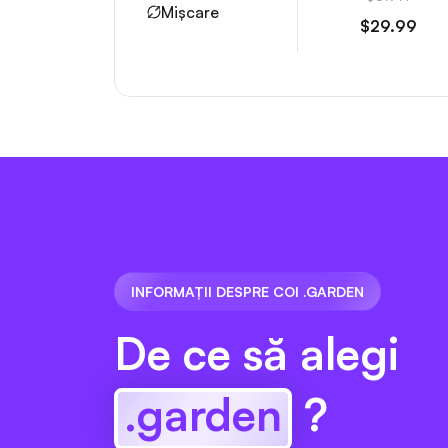
Mișcare
$29.99
INFORMAȚII DESPRE COI .GARDEN
De ce să alegi
.garden
?