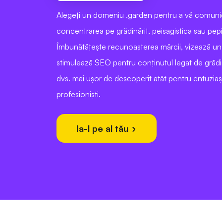
Alegeți un domeniu .garden pentru a vă comuni
concentrarea pe grădinărit, peisagistica sau pepi
Îmbunătățește recunoașterea mărcii, vizează un 
stimulează SEO pentru conținutul legat de grădi
dvs. mai ușor de descoperit atât pentru entuziașt
profesioniști.
Ia-l pe al tău