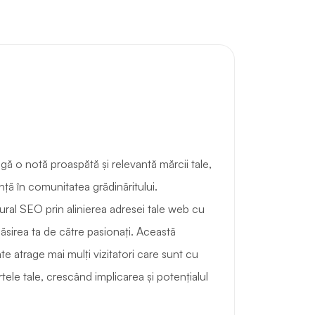
 o notă proaspătă și relevantă mărcii tale,
nță în comunitatea grădinăritului.
ral SEO prin alinierea adresei tale web cu
găsirea ta de către pasionați. Această
e atrage mai mulți vizitatori care sunt cu
tele tale, crescând implicarea și potențialul