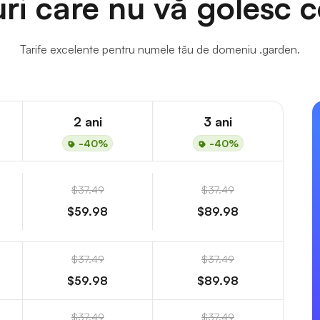
uri care nu vă golesc c
Tarife excelente pentru numele tău de domeniu .garden.
2 ani
3 ani
-40%
-40%
$37.49
$37.49
$59.98
$89.98
$37.49
$37.49
$59.98
$89.98
$37.49
$37.49