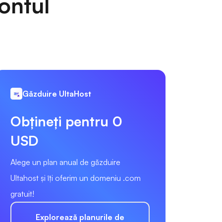
ontul
Găzduire UltaHost
Obțineți pentru 0
USD
Alege un plan anual de găzduire
Ultahost și îți oferim un domeniu .com
gratuit!
Explorează planurile de