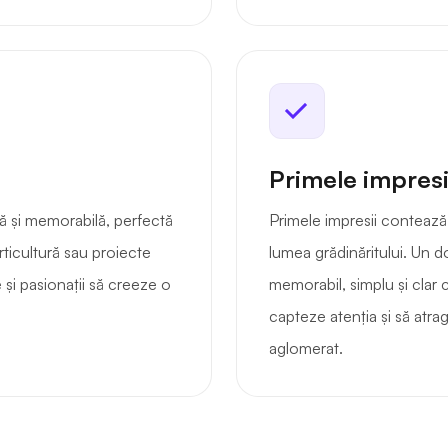
Primele impresi
ă și memorabilă, perfectă
Primele impresii contează
rticultură sau proiecte
lumea grădinăritului. Un d
e și pasionații să creeze o
memorabil, simplu și clar c
capteze atenția și să atrag
aglomerat.