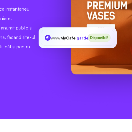
ca instantaneu
niere.
anumit public și
nă, făcând site-ul
www
MyCafe
.garden
Disponibil!
i, cât și pentru