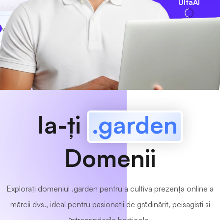
UltaAI
www
MyCafe
.garden
Disponibil!
Ia-ți
.garden
Domenii
Explorați domeniul .garden pentru a cultiva prezența online a
mărcii dvs., ideal pentru pasionații de grădinărit, peisagisti și