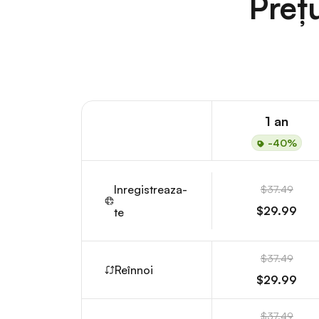
Preț
1 an
-40%
Inregistreaza-
$37.49
$29.99
te
$37.49
Reînnoi
$29.99
$37.49