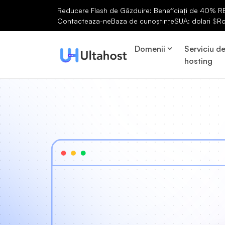
Reducere Flash de Găzduire: Beneficiați de 40% RED
Contacteaza-ne
Baza de cunoștințe
SUA: dolari
$
R
Domenii
Serviciu d
hosting