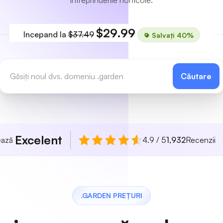
întreprinderile horticole.
$29.99
Incepand la
$37.49
Salvați 40%
Căutare
Excelent
uează
4.9 / 5
1,932
Recenzii
.GARDEN PREȚURI