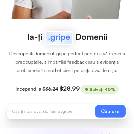
Ia-ți
.gripe
Domenii
Descoperiți domeniul .gripe perfect pentru a vă exprima
preocupările, a împărtăși feedback sau a evidenția
problemele în mod eficient pe piața dvs. de nișă.
$28.99
Incepand la
$36.24
Salvați 40%
Căutare