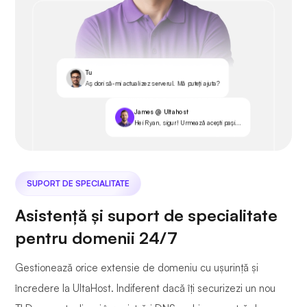
Tu
Aș dori să-mi actualizez serverul. Mă puteți ajuta?
James @ Ultahost
Hei Ryan, sigur! Urmează acești pași...
SUPORT DE SPECIALITATE
Asistență și suport de specialitate
pentru domenii 24/7
Gestionează orice extensie de domeniu cu ușurință și
încredere la UltaHost. Indiferent dacă îți securizezi un nou