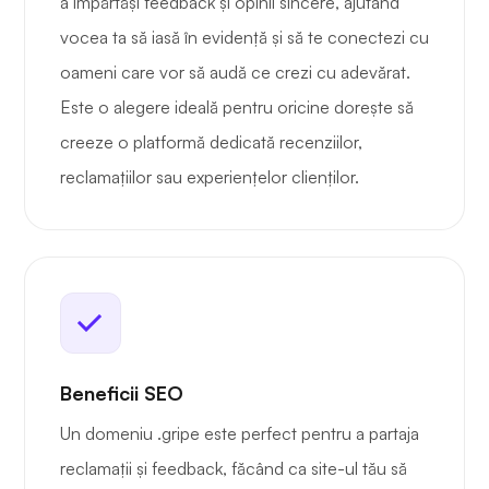
a împărtăși feedback și opinii sincere, ajutând
vocea ta să iasă în evidență și să te conectezi cu
oameni care vor să audă ce crezi cu adevărat.
Este o alegere ideală pentru oricine dorește să
creeze o platformă dedicată recenziilor,
reclamațiilor sau experiențelor clienților.
Beneficii SEO
Un domeniu .gripe este perfect pentru a partaja
reclamații și feedback, făcând ca site-ul tău să