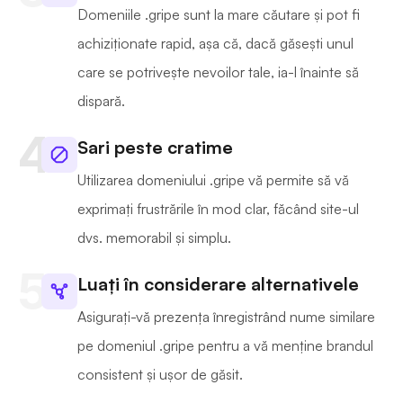
Domeniile .gripe sunt la mare căutare și pot fi
achiziționate rapid, așa că, dacă găsești unul
care se potrivește nevoilor tale, ia-l înainte să
dispară.
Sari peste cratime
Utilizarea domeniului .gripe vă permite să vă
exprimați frustrările în mod clar, făcând site-ul
dvs. memorabil și simplu.
Luați în considerare alternativele
Asigurați-vă prezența înregistrând nume similare
pe domeniul .gripe pentru a vă menține brandul
consistent și ușor de găsit.