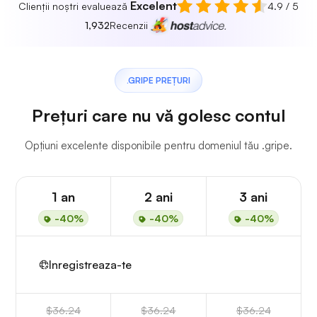
Excelent
Clienții noștri evaluează
4.9 / 5
1,932
Recenzii
.GRIPE PREȚURI
Prețuri care nu vă golesc contul
Opțiuni excelente disponibile pentru domeniul tău .gripe.
1 an
2 ani
3 ani
-40%
-40%
-40%
Inregistreaza-te
$36.24
$36.24
$36.24