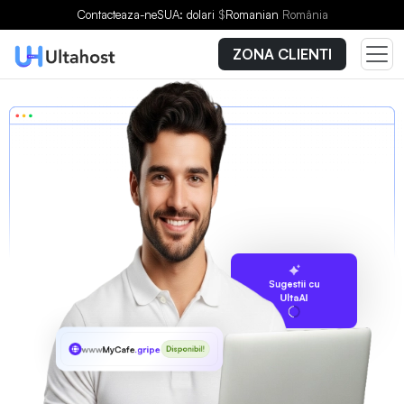
Contacteaza-ne
SUA: dolari
$
Romanian
România
ZONA CLIENTI
Sugestii cu
UltaAI
www
MyCafe
.gripe
Disponibil!