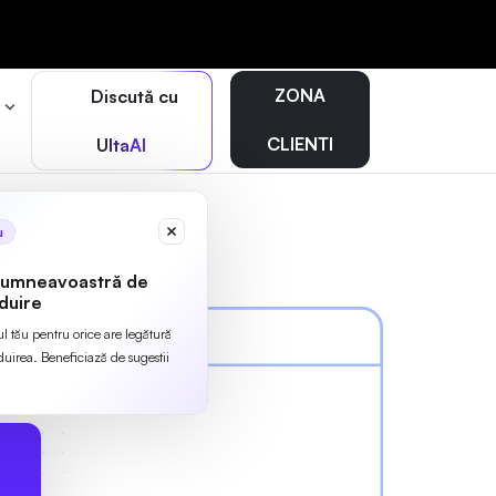
ZONA
Discută cu
r
CLIENTI
UltaAI
u
dumneavoastră de
duire
ul tău pentru orice are legătură
irea. Beneficiază de sugestii