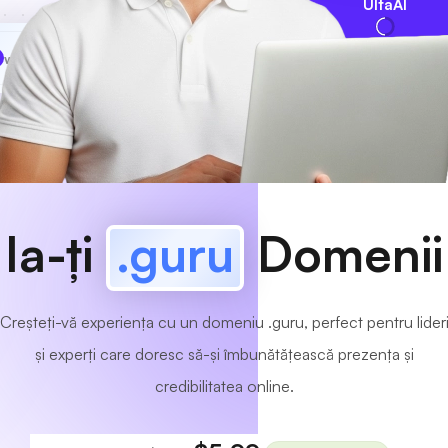
UltaAI
www
MyCafe
.guru
Disponibil!
Ia-ți
.guru
Domenii
Creșteți-vă experiența cu un domeniu .guru, perfect pentru lider
și experți care doresc să-și îmbunătățească prezența și
credibilitatea online.