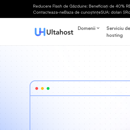
Reducere Flash de Găzduire: Beneficiați de 40% RED
Contacteaza-ne
Baza de cunoștințe
SUA: dolari
$
R
Domenii
Serviciu d
hosting