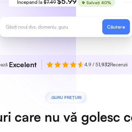
$5.99
Incepand la
$7.49
Salvați 40%
Căutare
Excelent
uează
4.9 / 5
1,932
Recenzii
.GURU PREȚURI
uri care nu vă golesc c