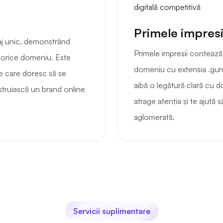
Primele impresi
j unic, demonstrând
Primele impresii contează 
în orice domeniu. Este
domeniu cu extensia .guru.
ce care doresc să se
aibă o legătură clară cu do
struiască un brand online
atrage atenția și te ajută 
aglomerată.
Servicii suplimentare