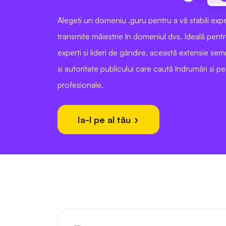
Alegeți un domeniu .guru pentru a vă stabili expe
transmite măiestrie în domeniul dvs. Ideală pentr
experți și lideri de gândire, această extensie se
și autoritate publicului care caută îndrumări și p
profesionale.
Ia-l pe al tău