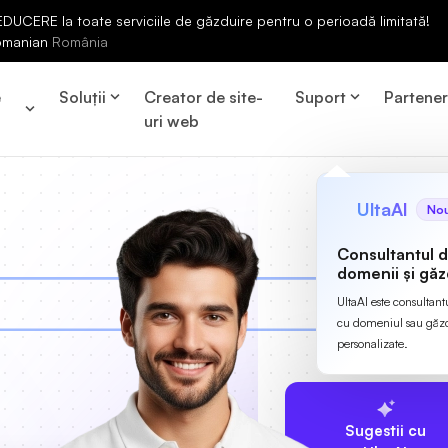
UCERE la toate serviciile de găzduire pentru o perioadă limitată!
omanian
România
e
Soluții
Creator de site-
Suport
Partene
uri web
UltaAI
No
Consultantul 
domenii și găz
UltaAI este consultant
cu domeniul sau găzdu
personalizate.
Sugestii cu