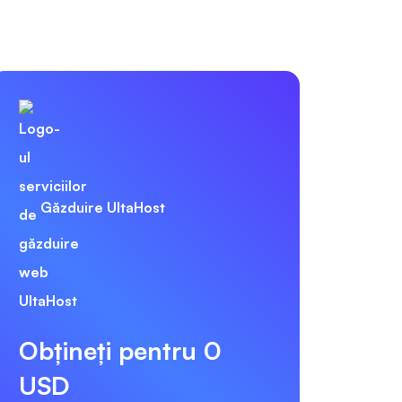
Găzduire UltaHost
Obțineți pentru 0
USD