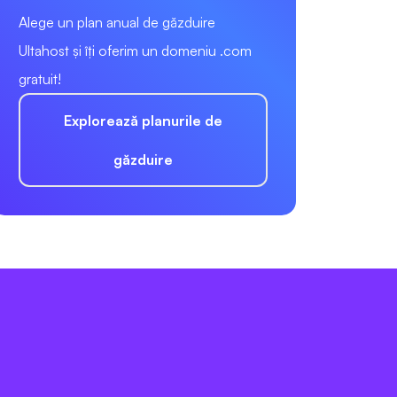
Alege un plan anual de găzduire
Ultahost și îți oferim un domeniu .com
gratuit!
Explorează planurile de
găzduire