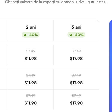
Obțineți valoare de la experți cu domeniul dvs. .guru astăzi.
2 ani
3 ani
-40%
-40%
$7.49
$7.49
$11.98
$17.98
$7.49
$7.49
$11.98
$17.98
$7.49
$7.49
$11.98
$17.98