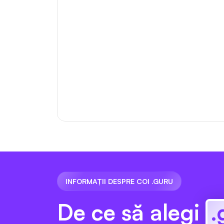
INFORMAȚII DESPRE COI .GURU
De ce să alegi
.