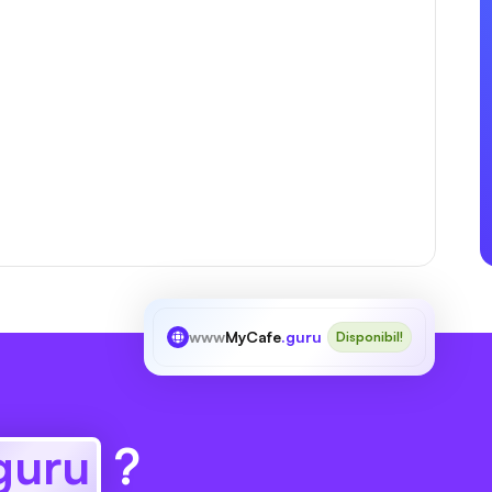
www
MyCafe
.guru
Disponibil!
guru
?