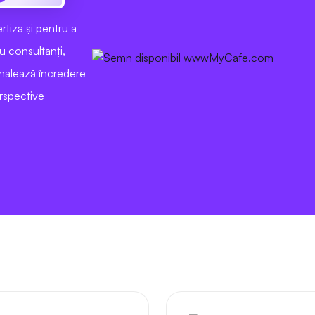
rtiza și pentru a
u consultanți,
mnalează încredere
erspective