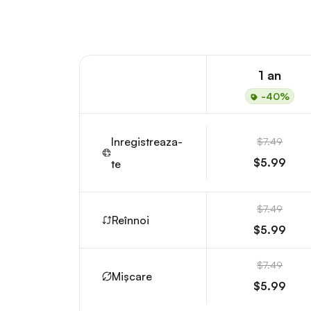
1 an
-40%
Inregistreaza-
$7.49
$5.99
te
$7.49
Reînnoi
$5.99
$7.49
Mișcare
$5.99