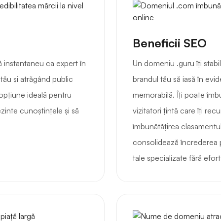
Beneficii SEO
 instantaneu ca expert în
Un domeniu .guru îți stabi
tău și atrăgând public
brandul tău să iasă în evid
opțiune ideală pentru
memorabilă. Îți poate îmb
ezinte cunoștințele și să
vizitatori țintă care îți re
îmbunătățirea clasamentului
consolidează încrederea p
tale specializate fără efort