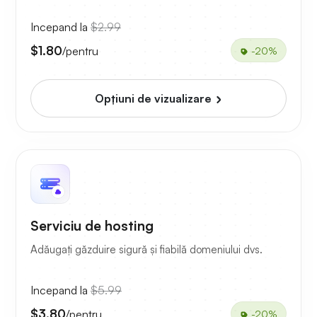
Incepand la
$2.99
$1.80
/pentru
-20%
Opțiuni de vizualizare
Serviciu de hosting
Adăugați găzduire sigură și fiabilă domeniului dvs.
Incepand la
$5.99
$3.80
/pentru
-20%