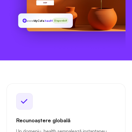
www
MyCafe
.health
Disponibil!
Recunoaștere globală
Un domeniu .health semnalează instantaneu