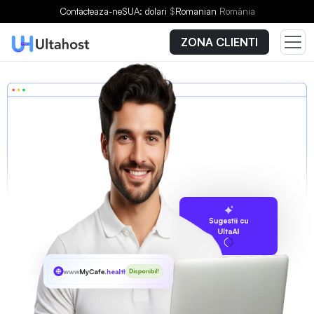
Contacteaza-ne
SUA: dolari
$
Romanian
România
ZONA CLIENTI
Sugestii cu
UltaAI
www
MyCafe
.health
Disponibil!