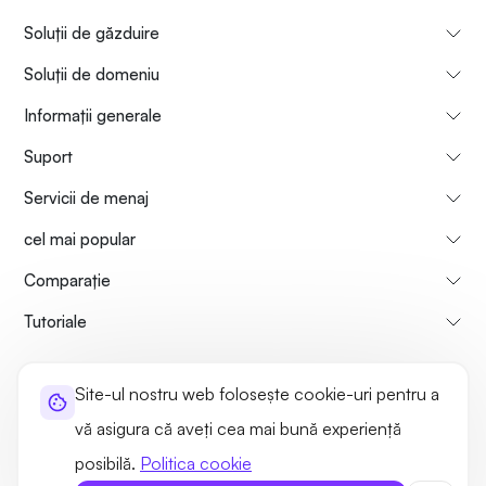
Soluții de găzduire
Soluții de domeniu
Informații generale
Suport
Servicii de menaj
cel mai popular
Comparaţie
Tutoriale
Informații despre noi
Politica de rambursare a plăților
Site-ul nostru web folosește cookie-uri pentru a
Termeni de utilizare
Politica de confidențialitate
Legal
vă asigura că aveți cea mai bună experiență
Harta site-ului
posibilă.
Politica cookie