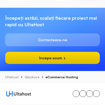
Începeți astăzi, scalați fiecare proiect mai
rapid cu UltaHost
Contacteaza-ne
Incepe acum
Ultahost
Găzduire
eCommerce Hosting