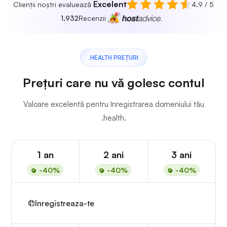
Excelent
Clienții noștri evaluează
4.9 / 5
1,932
Recenzii
.HEALTH PREȚURI
Prețuri care nu vă golesc contul
Valoare excelentă pentru înregistrarea domeniului tău
.health.
1 an
2 ani
3 ani
-40%
-40%
-40%
Inregistreaza-te