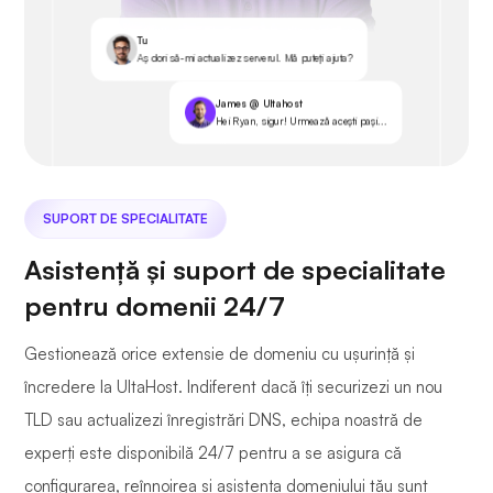
Tu
Aș dori să-mi actualizez serverul. Mă puteți ajuta?
James @ Ultahost
Hei Ryan, sigur! Urmează acești pași...
SUPORT DE SPECIALITATE
Asistență și suport de specialitate
pentru domenii 24/7
Gestionează orice extensie de domeniu cu ușurință și
încredere la UltaHost. Indiferent dacă îți securizezi un nou
TLD sau actualizezi înregistrări DNS, echipa noastră de
experți este disponibilă 24/7 pentru a se asigura că
configurarea, reînnoirea și asistența domeniului tău sunt