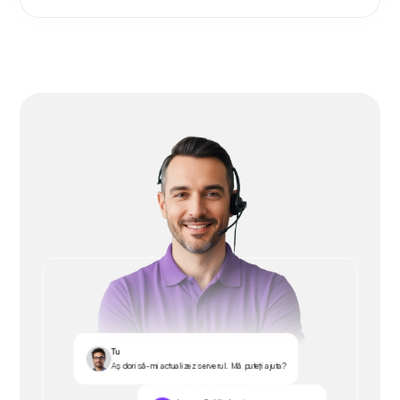
Tu
Aș dori să-mi actualizez serverul. Mă puteți ajuta?