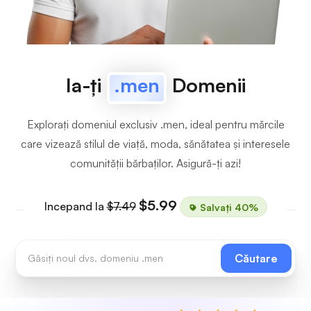
Ia-ți
.men
Domenii
Explorați domeniul exclusiv .men, ideal pentru mărcile
care vizează stilul de viață, moda, sănătatea și interesele
comunității bărbaților. Asigură-ți azi!
$5.99
Incepand la
$7.49
Salvați 40%
Căutare