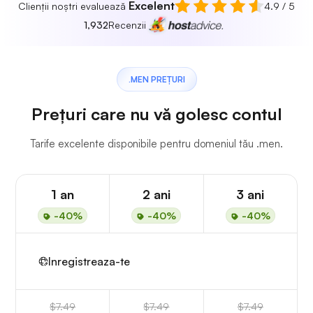
Excelent
Clienții noștri evaluează
4.9 / 5
1,932
Recenzii
.MEN PREȚURI
Prețuri care nu vă golesc contul
Tarife excelente disponibile pentru domeniul tău .men.
1 an
2 ani
3 ani
-40%
-40%
-40%
Inregistreaza-te
$7.49
$7.49
$7.49