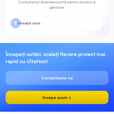
Consultantul dumneavoastră pentru domenii și
găzduire.
Începeți astăzi, scalați fiecare proiect mai
rapid cu UltaHost
Contacteaza-ne
Incepe acum