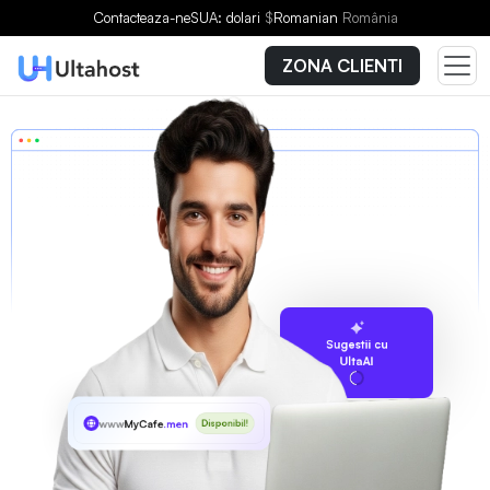
Contacteaza-ne
SUA: dolari
$
Romanian
România
ZONA CLIENTI
Sugestii cu
UltaAI
www
MyCafe
.men
Disponibil!