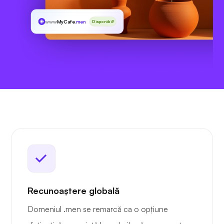
www
MyCafe
.men
Disponibil!
Recunoaștere globală
Domeniul .men se remarcă ca o opțiune