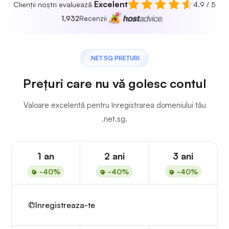
Excelent
Clienții noștri evaluează
4.9 / 5
1,932
Recenzii
.NET.SG PREȚURI
Prețuri care nu vă golesc contul
Valoare excelentă pentru înregistrarea domeniului tău
.net.sg.
1 an
2 ani
3 ani
-40%
-40%
-40%
Inregistreaza-te