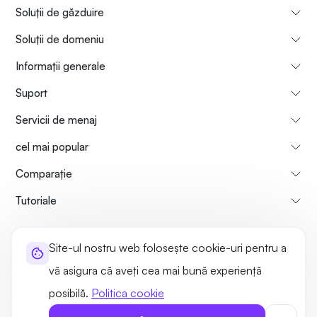
Soluții de găzduire
Soluții de domeniu
Informații generale
Suport
Servicii de menaj
cel mai popular
Comparaţie
Tutoriale
Informații despre noi
Politica de rambursare a plăților
Site-ul nostru web folosește cookie-uri pentru a
Termeni de utilizare
Politica de confidențialitate
Legal
vă asigura că aveți cea mai bună experiență
Harta site-ului
posibilă.
Politica cookie