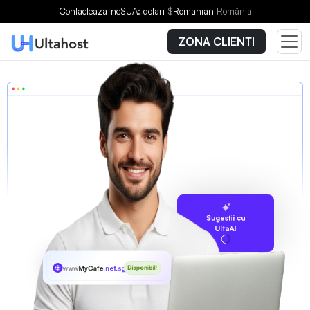
Contacteaza-ne
SUA: dolari
$
Romanian
România
ZONA CLIENTI
Sugestii cu
UltaAI
www
MyCafe
.net.sg
Disponibil!