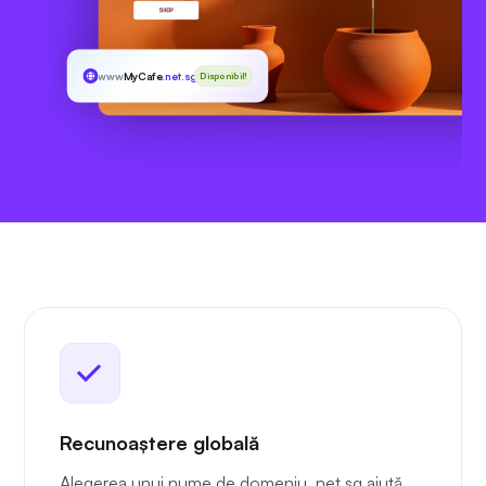
www
MyCafe
.net.sg
Disponibil!
Recunoaștere globală
Alegerea unui nume de domeniu .net.sg ajută