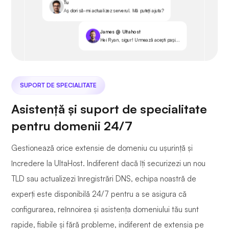
Tu
Aș dori să-mi actualizez serverul. Mă puteți ajuta?
James @ Ultahost
Hei Ryan, sigur! Urmează acești pași...
SUPORT DE SPECIALITATE
Asistență și suport de specialitate
pentru domenii 24/7
Gestionează orice extensie de domeniu cu ușurință și
încredere la UltaHost. Indiferent dacă îți securizezi un nou
TLD sau actualizezi înregistrări DNS, echipa noastră de
experți este disponibilă 24/7 pentru a se asigura că
configurarea, reînnoirea și asistența domeniului tău sunt
rapide, fiabile și fără probleme, indiferent de extensia pe