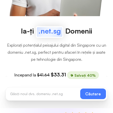
Ia-ți
.net.sg
Domenii
Explorați potențialul peisajului digital din Singapore cu un
domeniu .net.sg, perfect pentru afaceri în rețele și axate
pe tehnologie din Singapore.
$33.31
Incepand la
$41.64
Salvați 40%
Căutare