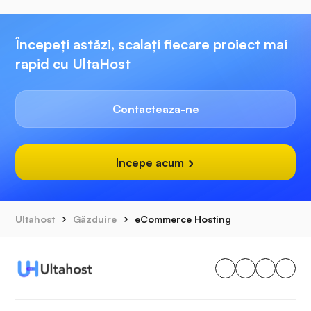
Începeți astăzi, scalați fiecare proiect mai
rapid cu UltaHost
Contacteaza-ne
Incepe acum
Ultahost
Găzduire
eCommerce Hosting