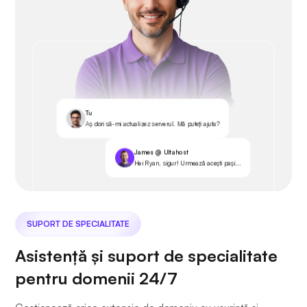
Tu
Aș dori să-mi actualizez serverul. Mă puteți ajuta?
James @ Ultahost
Hei Ryan, sigur! Urmează acești pași...
SUPORT DE SPECIALITATE
Asistență și suport de specialitate
pentru domenii 24/7