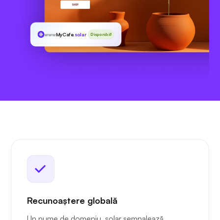
www
MyCafe
.solar
Disponibil!
Recunoaștere globală
Un nume de domeniu .solar semnalează