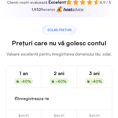
Excelent
Clienții noștri evaluează
4.9 / 5
1,932
Recenzii
.SOLAR PREȚURI
Prețuri care nu vă golesc contul
Valoare excelentă pentru înregistrarea domeniului tău .solar.
1 an
2 ani
3 ani
-40%
-40%
-40%
Inregistreaza-te
$61.91
$61.91
$61.91