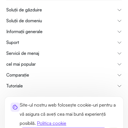
Soluții de găzduire
Soluții de domeniu
Informații generale
Suport
Servicii de menaj
cel mai popular
Comparaţie
Tutoriale
Informații despre noi
Politica de rambursare a plăților
Site-ul nostru web folosește cookie-uri pentru a
Termeni de utilizare
Politica de confidențialitate
Legal
vă asigura că aveți cea mai bună experiență
Harta site-ului
posibilă.
Politica cookie