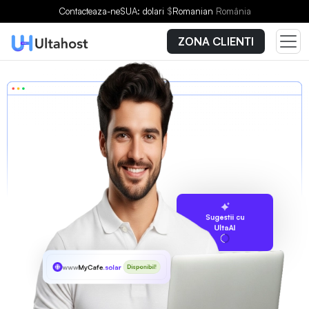
Contacteaza-ne
SUA: dolari
$
Romanian
România
ZONA CLIENTI
Sugestii cu
UltaAI
www
MyCafe
.solar
Disponibil!